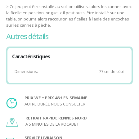
> Ce jeu peut être installé au sol, on utilisera alors les cannes avec
la ficelle en position longue. > Il peut aussi être installé sur une
table, on pourra alors raccourcir les ficelles à l’aide des encoches
sur les cannes à pêche.
autres détails
Déroulement du jeu :
Répartissez au hasard les pions de bois dans les trous sur le
Caractéristiques
plateau.
Chaque joueur prend une canne à pêche et choisit une
couleur. Il se place devant le coin qui est de cette couleur.
Dimensions:
77 cm de côté
Au top, la partie de pêche commence. Chaque joueur doit
ramener les pions dans son camp avec sa canne à pêche.
Dès qu’un joueur a terminé, c’est gagné pour lui !
PRIX WE = PRIX 48H EN SEMAINE
Age minimum conseillé pour jouer à la Partie de
AUTRE DURÉE NOUS CONSULTER
Pêche en Bois :
RETRAIT RAPIDE RENNES NORD
5 ans.
A 5 MINUTES DE LA ROCADE !
Ici vous trouverez le lien du PDF des règles du jeu imprimable :
SERVICE LIVRAISON
Règles Partie de pêche