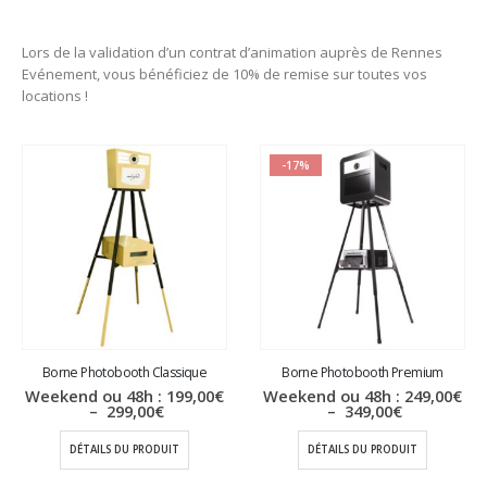
Lors de la validation d’un contrat d’animation auprès de Rennes
Evénement, vous bénéficiez de 10% de remise sur toutes vos
locations !
-17%
Borne Photobooth Classique
Borne Photobooth Premium
Weekend ou 48h :
199,00
€
Weekend ou 48h :
249,00
€
Plage
Plage
–
299,00
€
–
349,00
€
de
de
prix :
prix :
DÉTAILS DU PRODUIT
DÉTAILS DU PRODUIT
199,00€
249,00€
à
à
299,00€
349,00€