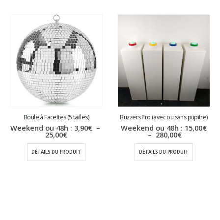
Boule à Facettes (5 tailles)
Buzzers Pro (avec ou sans pupitre)
Weekend ou 48h :
3,90
€
–
Weekend ou 48h :
15,00
€
Plage
Plage
25,00
€
–
280,00
€
de
de
prix :
prix :
DÉTAILS DU PRODUIT
DÉTAILS DU PRODUIT
3,90€
15,00€
à
à
25,00€
280,00€