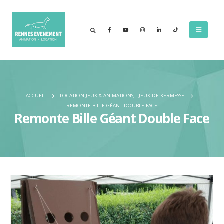
ACCUEIL
LOCATION JEUX & ANIMATIONS
,
JEUX DE KERMESSE
REMONTE BILLE GÉANT DOUBLE FACE
Remonte Bille Géant Double Face