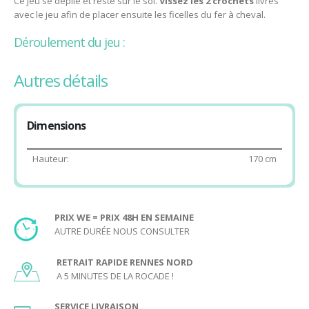
Ce jeu se déplie et reste sur le sol.
Vissez les 2 crochets
livrés
avec le jeu afin de placer ensuite les ficelles du fer à cheval.
Déroulement du jeu :
Placer la bille sur le support en forme de fer à cheval.
autres détails
Prenez les ficelles, une dans dans chaque main.
Faites remonter la bille
en tirant sur les ficelles
avec
précision et calme !
Dimensions
Age minimum conseillé pour jouer au Remonte Bille
Double Face :
Hauteur:
170 cm
5 ans.
Ici vous trouverez le lien du PDF des règles du jeu imprimable :
PRIX WE = PRIX 48H EN SEMAINE
Règles du Remonte Bille Géant Double Face
AUTRE DURÉE NOUS CONSULTER
RETRAIT RAPIDE RENNES NORD
A 5 MINUTES DE LA ROCADE !
SERVICE LIVRAISON