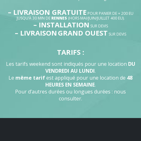
– LIVRAISON GRATUITE
POUR PANIER DE + 200 EU
JUSQU’À 30 MIN DE
RENNES
(HORS MAI/JUIN/JUILLET 400 EU).
– INSTALLATION
SUR DEVIS
– LIVRAISON
GRAND OUEST
SUR DEVIS
TARIFS :
Les tarifs weekend sont indiqués pour une location
DU
VENDREDI AU LUNDI
.
Le
même tarif
est appliqué pour une location de
48
HEURES EN SEMAINE
.
Pour d’autres durées ou longues durées : nous
consulter.