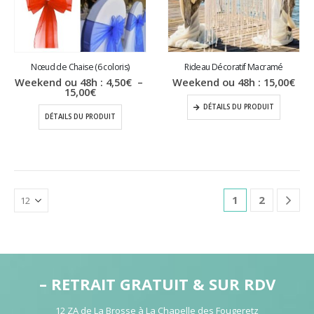
Nœud de Chaise (6 coloris)
Rideau Décoratif Macramé
Weekend ou 48h :
4,50
€
–
Weekend ou 48h :
15,00
€
Plage
15,00
€
de
DÉTAILS DU PRODUIT
prix :
DÉTAILS DU PRODUIT
4,50€
à
15,00€
1
2
– RETRAIT GRATUIT & SUR RDV
12 ZA de La Brosse à La Chapelle des Fougeretz