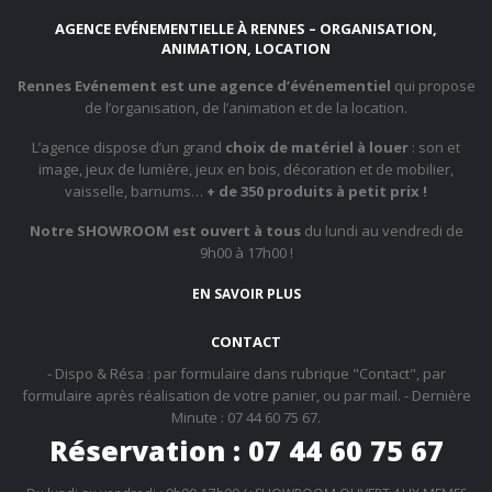
AGENCE EVÉNEMENTIELLE À RENNES – ORGANISATION,
ANIMATION, LOCATION
Rennes Evénement est une agence d’événementiel
qui propose
de l’organisation, de l’animation et de la location.
L’agence dispose d’un grand
choix de matériel à louer
: son et
image, jeux de lumière, jeux en bois, décoration et de mobilier,
vaisselle, barnums…
+ de 350 produits à petit prix !
Notre SHOWROOM est ouvert à tous
du lundi au vendredi de
9h00 à 17h00 !
EN SAVOIR PLUS
CONTACT
- Dispo & Résa : par formulaire dans rubrique "Contact", par
formulaire après réalisation de votre panier, ou par mail. - Dernière
Minute : 07 44 60 75 67.
Réservation : 07 44 60 75 67