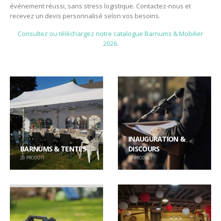
événement réussi, sans stress logistique. Contactez-nous et
recevez un devis personnalisé selon vos besoins.
Consultez ou téléchargez notre catalogue Barnums & Mobilier
2026.
INAUGURATION &
BARNUMS & TENTES
DISCOURS
20
PRODUIT
17
PRODUIT