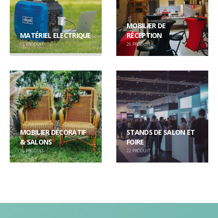
MOBILIER DE
MATÉRIEL ELECTRIQUE
RÉCEPTION
15
PRODUIT
26
PRODUIT
MOBILIER DÉCORATIF
STANDS DE SALON ET
& SALONS
FOIRE
16
PRODUIT
22
PRODUIT