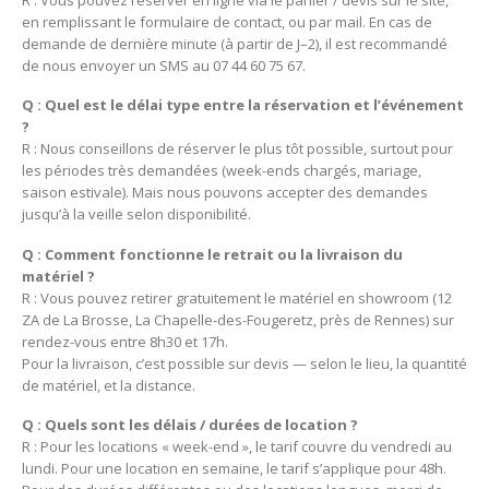
R : Vous pouvez réserver en ligne via le panier / devis sur le site,
en remplissant le formulaire de contact, ou par mail. En cas de
demande de dernière minute (à partir de J–2), il est recommandé
de nous envoyer un SMS au 07 44 60 75 67.
Q : Quel est le délai type entre la réservation et l’événement
?
R : Nous conseillons de réserver le plus tôt possible, surtout pour
les périodes très demandées (week-ends chargés, mariage,
saison estivale). Mais nous pouvons accepter des demandes
jusqu’à la veille selon disponibilité.
Q : Comment fonctionne le retrait ou la livraison du
matériel ?
R : Vous pouvez retirer gratuitement le matériel en showroom (12
ZA de La Brosse, La Chapelle-des-Fougeretz, près de Rennes) sur
rendez-vous entre 8h30 et 17h.
Pour la livraison, c’est possible sur devis — selon le lieu, la quantité
de matériel, et la distance.
Q : Quels sont les délais / durées de location ?
R : Pour les locations « week-end », le tarif couvre du vendredi au
lundi. Pour une location en semaine, le tarif s’applique pour 48h.