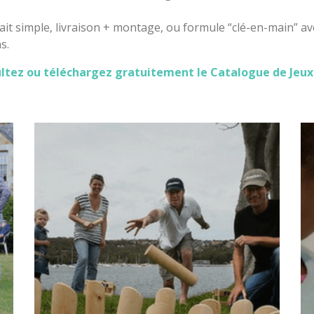
it simple, livraison + montage, ou formule “clé-en-main” a
s.
ltez ou téléchargez gratuitement le Catalogue de Jeux 