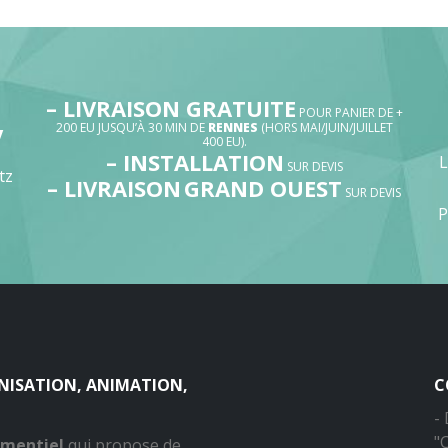
– LIVRAISON GRATUITE
POUR PANIER DE +
200 EU JUSQU’À 30 MIN DE
RENNES
(HORS MAI/JUIN/JUILLET
V
400 EU).
– INSTALLATION
SUR DEVIS
tz
– LIVRAISON
GRAND OUEST
SUR DEVIS
P
ANISATION, ANIMATION,
C
-
"
ementiel
qui propose de