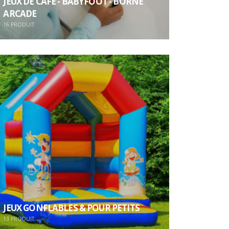
JEUX DE CAFÉ - BABYFOOT - BORNE
ARCADE
16
PRODUIT
JEUX GONFLABLES & POUR PETITS
13
PRODUIT