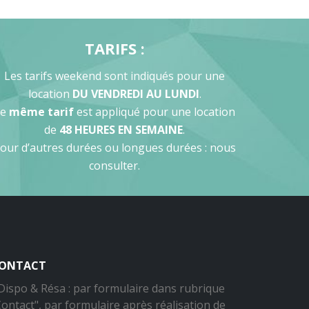
TARIFS :
Les tarifs weekend sont indiqués pour une
location
DU VENDREDI AU LUNDI
.
Le
même tarif
est appliqué pour une location
de
48 HEURES EN SEMAINE
.
our d’autres durées ou longues durées : nous
consulter.
ONTACT
 Dispo & Résa : par formulaire dans rubrique
Contact", par formulaire après réalisation de