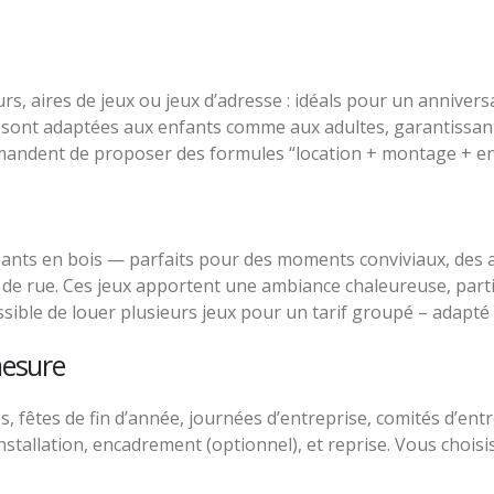
, aires de jeux ou jeux d’adresse : idéals pour un anniversa
sont adaptées aux enfants comme aux adultes, garantissant 
mmandent de proposer des formules “location + montage + e
ants en bois — parfaits pour des moments conviviaux, des acti
e rue. Ces jeux apportent une ambiance chaleureuse, partici
sible de louer plusieurs jeux pour un tarif groupé – adapté
mesure
 fêtes de fin d’année, journées d’entreprise, comités d’entr
nstallation, encadrement (optionnel), et reprise. Vous chois