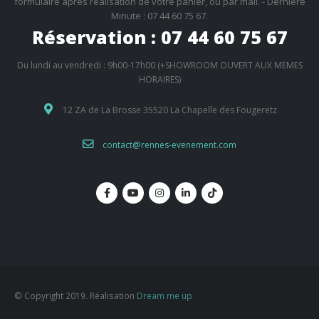
formulaire après réalisation de votre panier, ou par mail. - Dernière
Minute : 07 44 60 75 67.
Réservation : 07 44 60 75 67
Du lundi au vendredi : 9h00-17h00 (+SHOWROOM OUVERT AUX MEMES
HORAIRES)
12 ZA de La Brosse 35520 La Chapelle des Fougeretz
contact@rennes-evenement.com
© Copyright 2019. Réalisation
Dream me up