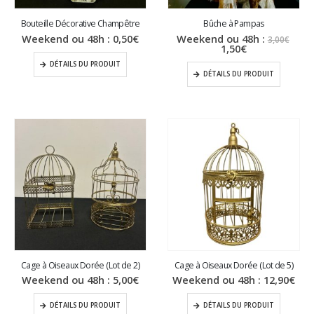
Bouteille Décorative Champêtre
Bûche à Pampas
Le
Weekend ou 48h :
0,50
€
Weekend ou 48h :
3,00
€
Le
prix
1,50
€
prix
initi
DÉTAILS DU PRODUIT
actuel
était
DÉTAILS DU PRODUIT
est :
3,00
1,50€.
Cage à Oiseaux Dorée (Lot de 2)
Cage à Oiseaux Dorée (Lot de 5)
Weekend ou 48h :
5,00
€
Weekend ou 48h :
12,90
€
DÉTAILS DU PRODUIT
DÉTAILS DU PRODUIT