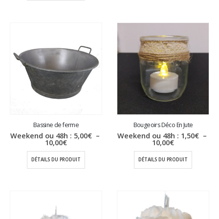
à
4,00€
Bassine de ferme
Bougeoirs Déco En Jute
Weekend ou 48h :
5,00
€
–
Weekend ou 48h :
1,50
€
–
Plage
Plage
10,00
€
10,00
€
de
de
prix :
prix :
DÉTAILS DU PRODUIT
DÉTAILS DU PRODUIT
5,00€
1,50€
à
à
10,00€
10,00€