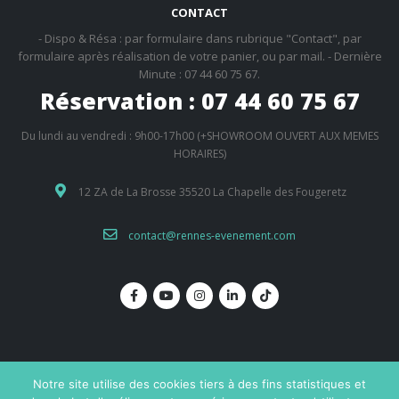
CONTACT
- Dispo & Résa : par formulaire dans rubrique "Contact", par
formulaire après réalisation de votre panier, ou par mail. - Dernière
Minute : 07 44 60 75 67.
Réservation : 07 44 60 75 67
Du lundi au vendredi : 9h00-17h00 (+SHOWROOM OUVERT AUX MEMES
HORAIRES)
12 ZA de La Brosse 35520 La Chapelle des Fougeretz
contact@rennes-evenement.com
Notre site utilise des cookies tiers à des fins statistiques et