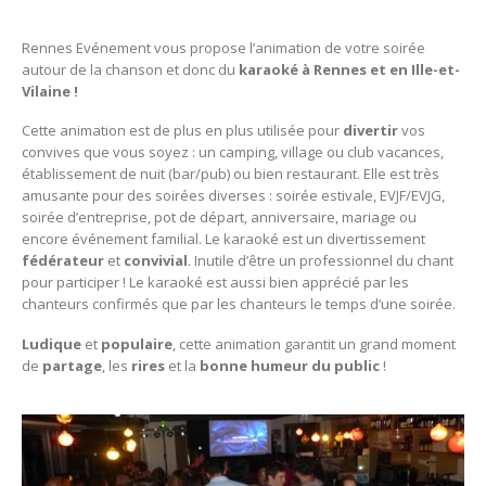
Rennes Evénement vous propose l’animation de votre soirée
autour de la chanson et donc du
karaoké à Rennes et en Ille-et-
Vilaine !
Cette animation est de plus en plus utilisée pour
divertir
vos
convives que vous soyez : un camping, village ou club vacances,
établissement de nuit (bar/pub) ou bien restaurant. Elle est très
amusante pour des soirées diverses : soirée estivale, EVJF/EVJG,
soirée d’entreprise, pot de départ, anniversaire, mariage ou
encore événement familial. Le karaoké est un divertissement
fédérateur
et
convivial
. Inutile d’être un professionnel du chant
pour participer ! Le karaoké est aussi bien apprécié par les
chanteurs confirmés que par les chanteurs le temps d’une soirée.
Ludique
et
populaire
, cette animation garantit un grand moment
de
partage
, les
rires
et la
bonne humeur du public
!