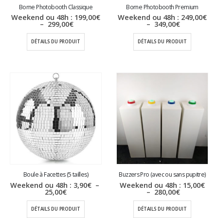
Borne Photobooth Classique
Borne Photobooth Premium
Weekend ou 48h :
199,00
€
Weekend ou 48h :
249,00
€
Plage
Plage
–
299,00
€
–
349,00
€
de
de
prix :
prix :
DÉTAILS DU PRODUIT
DÉTAILS DU PRODUIT
199,00€
249,00€
à
à
299,00€
349,00€
Boule à Facettes (5 tailles)
Buzzers Pro (avec ou sans pupitre)
Weekend ou 48h :
3,90
€
–
Weekend ou 48h :
15,00
€
Plage
Plage
25,00
€
–
280,00
€
de
de
prix :
prix :
DÉTAILS DU PRODUIT
DÉTAILS DU PRODUIT
3,90€
15,00€