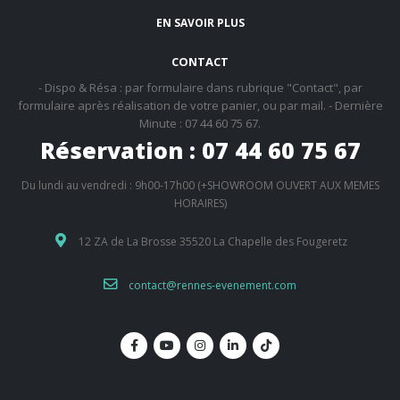
EN SAVOIR PLUS
CONTACT
- Dispo & Résa : par formulaire dans rubrique "Contact", par
formulaire après réalisation de votre panier, ou par mail. - Dernière
Minute : 07 44 60 75 67.
Réservation : 07 44 60 75 67
Du lundi au vendredi : 9h00-17h00 (+SHOWROOM OUVERT AUX MEMES
HORAIRES)
12 ZA de La Brosse 35520 La Chapelle des Fougeretz
contact@rennes-evenement.com