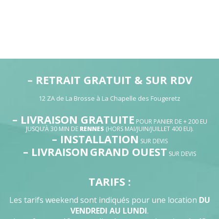
à
à
25,00€
280,00€
– RETRAIT GRATUIT & SUR RDV
12 ZA de La Brosse à La Chapelle des Fougeretz
– LIVRAISON GRATUITE
POUR PANIER DE + 200 EU
JUSQU’À 30 MIN DE
RENNES
(HORS MAI/JUIN/JUILLET 400 EU).
– INSTALLATION
SUR DEVIS
– LIVRAISON
GRAND OUEST
SUR DEVIS
TARIFS :
Les tarifs weekend sont indiqués pour une location
DU
VENDREDI AU LUNDI
.