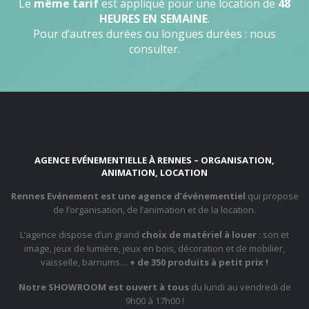
Le
même tarif
est appliqué pour une location de
48
HEURES EN SEMAINE
.
Pour d’autres durées ou longues durées : nous
consulter.
AGENCE EVÉNEMENTIELLE À RENNES – ORGANISATION,
ANIMATION, LOCATION
Rennes Evénement est une agence d’événementiel
qui propose
de l’organisation, de l’animation et de la location.
L’agence dispose d’un grand
choix de matériel à louer
: son et
image, jeux de lumière, jeux en bois, décoration et de mobilier,
vaisselle, barnums…
+ de 350 produits à petit prix !
Notre SHOWROOM est ouvert à tous
du lundi au vendredi de
9h00 à 17h00 !