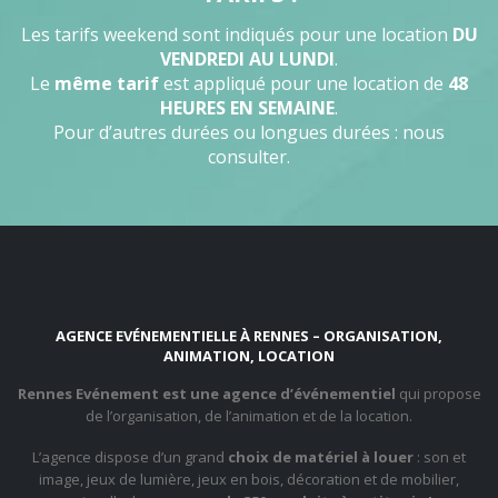
Les tarifs weekend sont indiqués pour une location
DU
VENDREDI AU LUNDI
.
Le
même tarif
est appliqué pour une location de
48
HEURES EN SEMAINE
.
Pour d’autres durées ou longues durées : nous
consulter.
AGENCE EVÉNEMENTIELLE À RENNES – ORGANISATION,
ANIMATION, LOCATION
Rennes Evénement est une agence d’événementiel
qui propose
de l’organisation, de l’animation et de la location.
L’agence dispose d’un grand
choix de matériel à louer
: son et
image, jeux de lumière, jeux en bois, décoration et de mobilier,