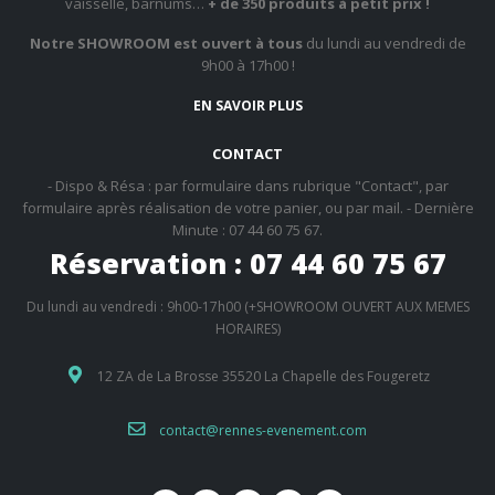
vaisselle, barnums…
+ de 350 produits à petit prix !
Notre SHOWROOM est ouvert à tous
du lundi au vendredi de
9h00 à 17h00 !
EN SAVOIR PLUS
CONTACT
- Dispo & Résa : par formulaire dans rubrique "Contact", par
formulaire après réalisation de votre panier, ou par mail. - Dernière
Minute : 07 44 60 75 67.
Réservation : 07 44 60 75 67
Du lundi au vendredi : 9h00-17h00 (+SHOWROOM OUVERT AUX MEMES
HORAIRES)
12 ZA de La Brosse 35520 La Chapelle des Fougeretz
contact@rennes-evenement.com