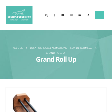
ACCUEIL
LOCATION JEUX & ANIMATIONS
,
JEUX DE KERMESSE
GRAND ROLL UP
Grand Roll Up