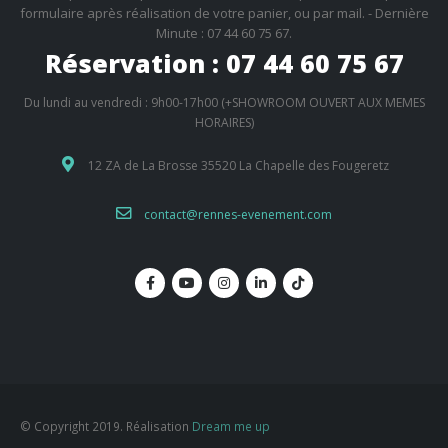
formulaire après réalisation de votre panier, ou par mail. - Dernière
Minute : 07 44 60 75 67.
Réservation : 07 44 60 75 67
Du lundi au vendredi : 9h00-17h00 (+SHOWROOM OUVERT AUX MEMES
HORAIRES)
12 ZA de La Brosse 35520 La Chapelle des Fougeretz
contact@rennes-evenement.com
© Copyright 2019. Réalisation
Dream me up