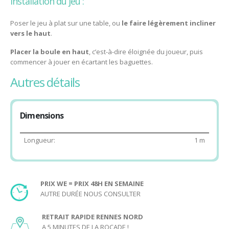
Installation du jeu :
Poser le jeu à plat sur une table, ou
le
faire légèrement incliner
vers le haut
.
Placer la boule en haut
, c’est-à-dire éloignée du joueur, puis
commencer à jouer en écartant les baguettes.
autres détails
Déroulement du jeu :
Écarter les 2 tiges et faire monter la boule
au plus près
pour
obtenir un maximum de points.
Dimensions
Age minimum conseillé pour jouer au Grand Roll Up :
Longueur:
1 m
5 ans.
Voici le PDF imprimable des règles du jeu :
Règles du Grand Roll Up
PRIX WE = PRIX 48H EN SEMAINE
AUTRE DURÉE NOUS CONSULTER
RETRAIT RAPIDE RENNES NORD
A 5 MINUTES DE LA ROCADE !