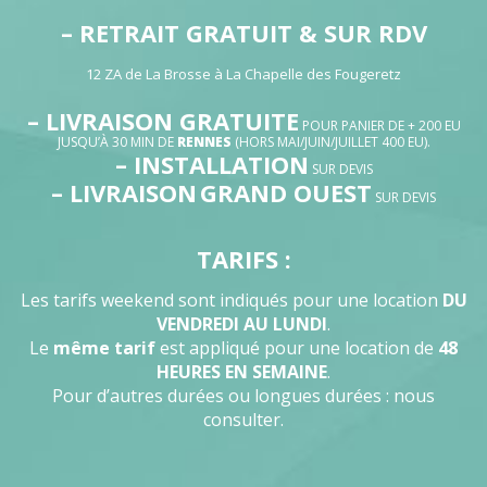
– RETRAIT GRATUIT & SUR RDV
12 ZA de La Brosse à La Chapelle des Fougeretz
– LIVRAISON GRATUITE
POUR PANIER DE + 200 EU
JUSQU’À 30 MIN DE
RENNES
(HORS MAI/JUIN/JUILLET 400 EU).
– INSTALLATION
SUR DEVIS
– LIVRAISON
GRAND OUEST
SUR DEVIS
TARIFS :
Les tarifs weekend sont indiqués pour une location
DU
VENDREDI AU LUNDI
.
Le
même tarif
est appliqué pour une location de
48
HEURES EN SEMAINE
.
Pour d’autres durées ou longues durées : nous
consulter.