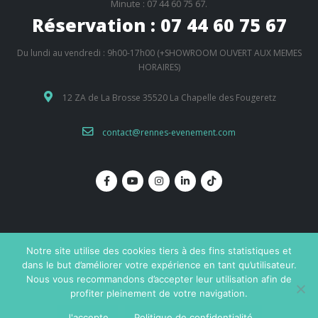
Minute : 07 44 60 75 67.
Réservation : 07 44 60 75 67
Du lundi au vendredi : 9h00-17h00 (+SHOWROOM OUVERT AUX MEMES
HORAIRES)
12 ZA de La Brosse 35520 La Chapelle des Fougeretz
contact@rennes-evenement.com
Notre site utilise des cookies tiers à des fins statistiques et
dans le but d’améliorer votre expérience en tant qu’utilisateur.
Nous vous recommandons d’accepter leur utilisation afin de
© Copyright 2019. Réalisation
Dream me up
profiter pleinement de votre navigation.
Mentions légales
Contact
J'accepte
Politique de confidentialité