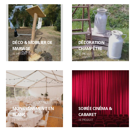
DÉCO & MOBILIER DE
DÉCORATION
MARIAGE
CHAMPÊTRE
43
PRODUIT
47
PRODUIT
MON EVÉNEMENT EN
SOIRÉE CINÉMA &
BLANC
CABARET
28
PRODUIT
19
PRODUIT