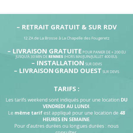
– RETRAIT GRATUIT & SUR RDV
12 ZA de La Brosse à La Chapelle des Fougeretz
– LIVRAISON GRATUITE
POUR PANIER DE + 200 EU
JUSQU’À 30 MIN DE
RENNES
(HORS MAI/JUIN/JUILLET 400 EU).
– INSTALLATION
SUR DEVIS
– LIVRAISON
GRAND OUEST
SUR DEVIS
TARIFS :
Les tarifs weekend sont indiqués pour une location
DU
VENDREDI AU LUNDI
.
Le
même tarif
est appliqué pour une location de
48
HEURES EN SEMAINE
.
Pour d’autres durées ou longues durées : nous
consulter.