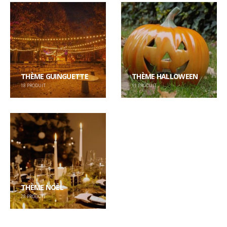
THÈME GUINGUETTE
THÈME HALLOWEEN
18
PRODUIT
11
PRODUIT
THÈME NOËL
28
PRODUIT