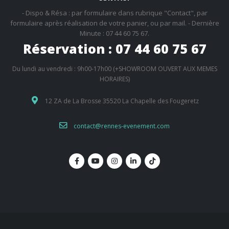
- Dispo & Résa : par formulaire dans rubrique "Contact", par
formulaire après réalisation de votre panier, ou par mail. - Dernière
Minute : 07 44 60 75 67.
Réservation : 07 44 60 75 67
Du lundi au vendredi : 9h00-17h00 (+SHOWROOM OUVERT AUX MEMES
HORAIRES)
12 ZA de La Brosse 35520 La Chapelle des Fougeretz
contact@rennes-evenement.com