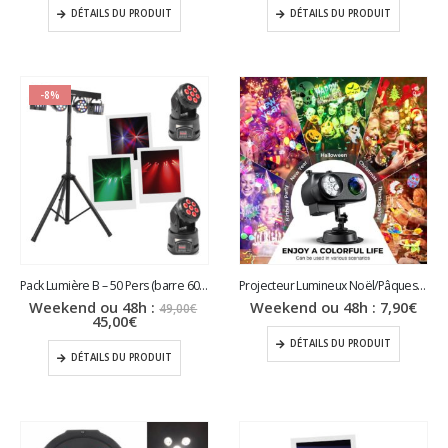
DÉTAILS DU PRODUIT
DÉTAILS DU PRODUIT
-8%
Pack Lumière B – 50 Pers (barre 60 cm + 2 spots)
Projecteur Lumineux Noël/Pâques/Halloween
Le
Weekend ou 48h :
Weekend ou 48h :
7,90
€
49,00
€
Le
prix
45,00
€
prix
initial
DÉTAILS DU PRODUIT
actuel
était :
DÉTAILS DU PRODUIT
est :
49,00€.
45,00€.