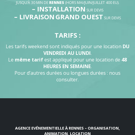
JUSQU’À 30 MIN DE
RENNES
(HORS MAI/JUIN/JUILLET 400 EU).
– INSTALLATION
SUR DEVIS
– LIVRAISON
GRAND OUEST
SUR DEVIS
TARIFS :
Les tarifs weekend sont indiqués pour une location
DU
VENDREDI AU LUNDI
.
Le
même tarif
est appliqué pour une location de
48
HEURES EN SEMAINE
.
Pour d’autres durées ou longues durées : nous
consulter.
AGENCE EVÉNEMENTIELLE À RENNES – ORGANISATION,
ANIMATION, LOCATION