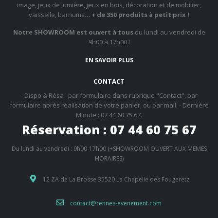
image, jeux de lumière, jeux en bois, décoration et de mobilier,
vaisselle, barnums…
+ de 350 produits à petit prix !
Notre SHOWROOM est ouvert à tous
du lundi au vendredi de
9h00 à 17h00 !
EN SAVOIR PLUS
CONTACT
- Dispo & Résa : par formulaire dans rubrique "Contact", par
formulaire après réalisation de votre panier, ou par mail. - Dernière
Minute : 07 44 60 75 67.
Réservation : 07 44 60 75 67
Du lundi au vendredi : 9h00-17h00 (+SHOWROOM OUVERT AUX MEMES
HORAIRES)
12 ZA de La Brosse 35520 La Chapelle des Fougeretz
contact@rennes-evenement.com