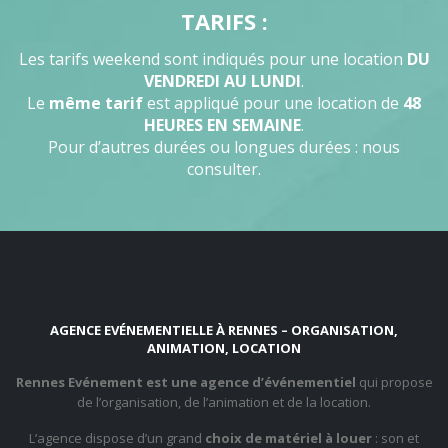
TARIFS :
Les tarifs weekend sont indiqués pour une location
DU
VENDREDI AU LUNDI
.
Le
même tarif
est appliqué pour une location de
48
HEURES EN SEMAINE
.
Pour d’autres durées ou longues durées : nous
consulter.
AGENCE EVÉNEMENTIELLE À RENNES – ORGANISATION,
ANIMATION, LOCATION
Rennes Evénement est une agence d’événementiel
qui propose
de l’organisation, de l’animation et de la location.
L’agence dispose d’un grand
choix de matériel à louer
: son et