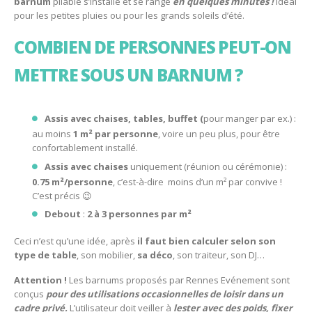
barnum
pliable s’installe et se range
en quelques minutes !
Idéal
pour les petites pluies ou pour les grands soleils d’été.
COMBIEN DE PERSONNES PEUT-ON
METTRE SOUS UN BARNUM ?
Assis avec chaises, tables, buffet (
pour manger par ex.) :
au moins
1 m² par personne
, voire un peu plus, pour être
confortablement installé.
Assis avec chaises
uniquement (réunion ou cérémonie) :
0.75 m²/personne
, c’est-à-dire moins d’un m² par convive !
C’est précis 😉
Debout
:
2 à 3 personnes par m²
Ceci n’est qu’une idée, après
il faut bien calculer selon son
type de table
, son mobilier,
sa déco
, son traiteur, son DJ…
Attention !
Les barnums proposés par Rennes Evénement sont
conçus
pour des utilisations occasionnelles de loisir dans un
cadre privé.
L’utilisateur doit veiller à
lester avec des poids, fixer