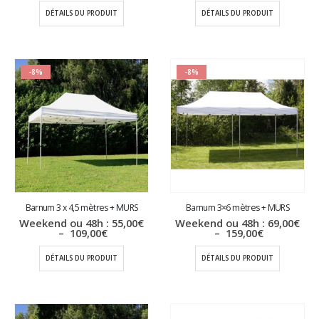
prix :
prix :
DÉTAILS DU PRODUIT
DÉTAILS DU PRODUIT
35,00€
39,00€
à
à
65,00€
79,00€
-8%
-8%
Barnum 3 x 4,5 mètres + MURS
Barnum 3×6 mètres + MURS
Weekend ou 48h :
55,00
€
Weekend ou 48h :
69,00
€
Plage
Plage
–
109,00
€
–
159,00
€
de
de
prix :
prix :
DÉTAILS DU PRODUIT
DÉTAILS DU PRODUIT
55,00€
69,00€
à
à
109,00€
159,00€