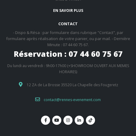
EN SAVOIR PLUS
CONTACT
- Dispo & Résa : par formulaire dans rubrique "Contact", par
formulaire après réalisation de votre panier, ou par mail. - Dernière
Minute : 07 44 60 75 67.
Réservation : 07 44 60 75 67
Du lundi au vendredi : 9h00-17h00 (+SHOWROOM OUVERT AUX MEMES
HORAIRES)
12 ZA de La Brosse 35520 La Chapelle des Fougeretz
contact@rennes-evenement.com