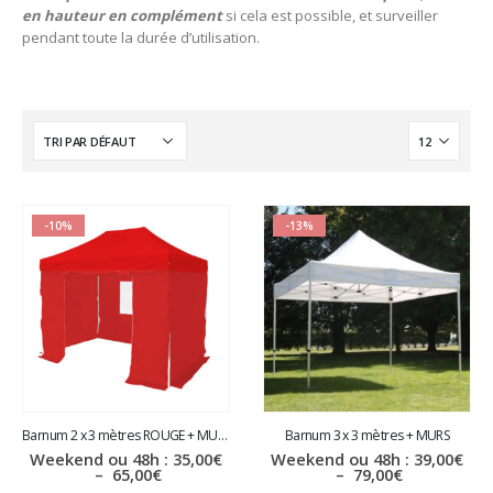
en hauteur en complément
si cela est possible, et surveiller
pendant toute la durée d’utilisation.
-10%
-13%
Barnum 2 x 3 mètres ROUGE + MURS
Barnum 3 x 3 mètres + MURS
Weekend ou 48h :
35,00
€
Weekend ou 48h :
39,00
€
Plage
Plage
–
65,00
€
–
79,00
€
de
de