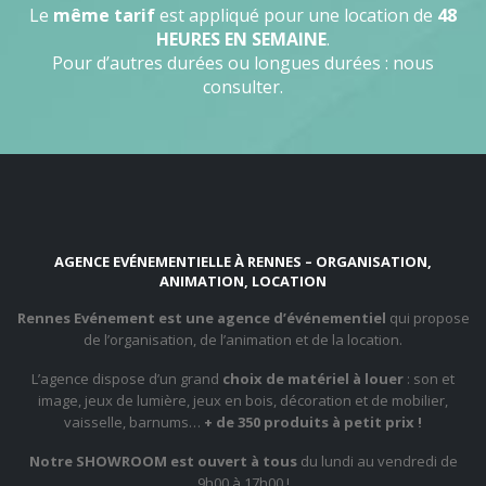
Le
même tarif
est appliqué pour une location de
48
HEURES EN SEMAINE
.
Pour d’autres durées ou longues durées : nous
consulter.
AGENCE EVÉNEMENTIELLE À RENNES – ORGANISATION,
ANIMATION, LOCATION
Rennes Evénement est une agence d’événementiel
qui propose
de l’organisation, de l’animation et de la location.
L’agence dispose d’un grand
choix de matériel à louer
: son et
image, jeux de lumière, jeux en bois, décoration et de mobilier,
vaisselle, barnums…
+ de 350 produits à petit prix !
Notre SHOWROOM est ouvert à tous
du lundi au vendredi de
9h00 à 17h00 !