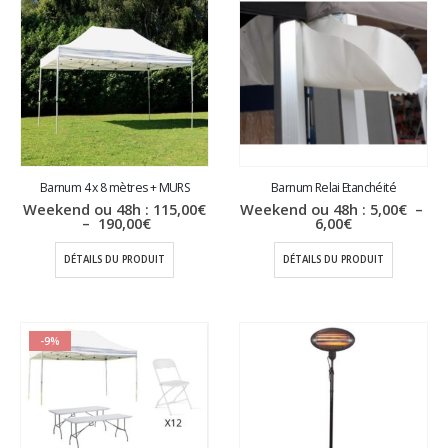
Barnum 4 x 8 mètres + MURS
Barnum Relai Etanchéité
Weekend ou 48h :
115,00
€
Weekend ou 48h :
5,00
€
–
Plage
Plage
–
190,00
€
6,00
€
de
de
prix :
prix :
DÉTAILS DU PRODUIT
DÉTAILS DU PRODUIT
115,00€
5,00€
à
à
190,00€
6,00€
-9%