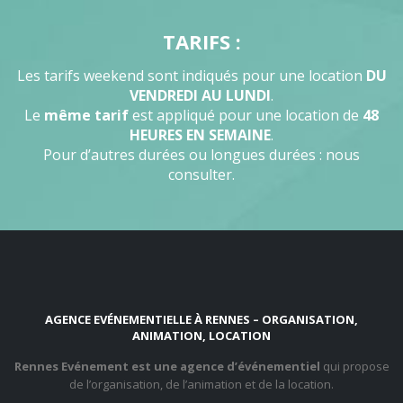
TARIFS :
Les tarifs weekend sont indiqués pour une location
DU
VENDREDI AU LUNDI
.
Le
même tarif
est appliqué pour une location de
48
HEURES EN SEMAINE
.
Pour d’autres durées ou longues durées : nous
consulter.
AGENCE EVÉNEMENTIELLE À RENNES – ORGANISATION,
ANIMATION, LOCATION
Rennes Evénement est une agence d’événementiel
qui propose
de l’organisation, de l’animation et de la location.