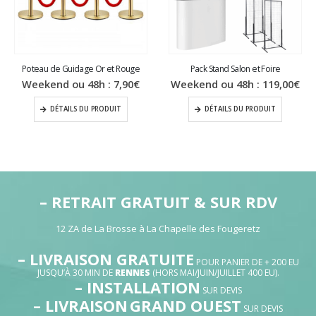
Poteau de Guidage Or et Rouge
Pack Stand Salon et Foire
Weekend ou 48h :
7,90
€
Weekend ou 48h :
119,00
€
DÉTAILS DU PRODUIT
DÉTAILS DU PRODUIT
– RETRAIT GRATUIT & SUR RDV
12 ZA de La Brosse à La Chapelle des Fougeretz
– LIVRAISON GRATUITE
POUR PANIER DE + 200 EU
JUSQU’À 30 MIN DE
RENNES
(HORS MAI/JUIN/JUILLET 400 EU).
– INSTALLATION
SUR DEVIS
– LIVRAISON
GRAND OUEST
SUR DEVIS