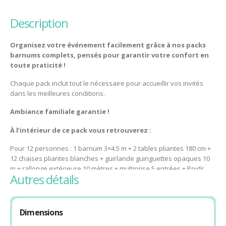
description
Organisez votre événement facilement grâce à nos packs
barnums complets, pensés pour garantir votre confort en
toute praticité !
Chaque pack inclut tout le nécessaire pour accueillir vos invités
dans les meilleures conditions.
Ambiance familiale garantie !
À l’intérieur de ce pack vous retrouverez :
Pour 12 personnes : 1 barnum 3×4.5 m + 2 tables pliantes 180 cm +
12 chaises pliantes blanches + guirlande guinguettes opaques 10
m + rallonge extérieure 10 mètres + multiprise 5 entrées + Poids
autres détails
Pour 24 personnes : 2 barnums 3×4.5 m + 4 tables pliantes 180 cm +
24 chaises pliantes blanches + guirlandes guinguettes opaques 20
m + rallonge extérieure 10 mètres + multiprise 5 entrées + Poids
Dimensions
Pour 36 personnes : 2 barnums 3×6 m + 6 tables 180 cm + 36