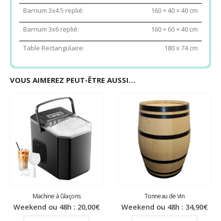
chaises pliantes blanches + guirlandes guinguettes opaques 30 m
Barnum 3x4.5 replié:
160 × 40 × 40 cm
+ rallonge extérieure 10 mètres + multiprise 5 entrées + Poids
Barnum 3x6 replié:
160 × 60 × 40 cm
Table Rectangulaire:
180 x 74 cm
VOUS AIMEREZ PEUT-ÊTRE AUSSI…
Machine à Glaçons
Tonneau de Vin
Weekend ou 48h :
20,00
€
Weekend ou 48h :
34,90
€