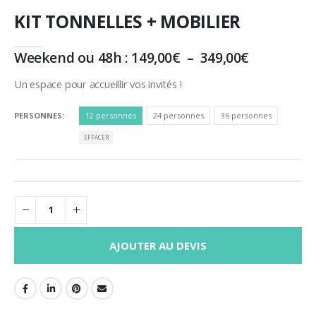
KIT TONNELLES + MOBILIER
Plage
Weekend ou 48h :
149,00
€
–
349,00
€
de
prix :
Un espace pour accueillir vos invités !
149,00€
à
PERSONNES
12 personnes
24 personnes
36 personnes
349,00€
EFFACER
AJOUTER AU DEVIS