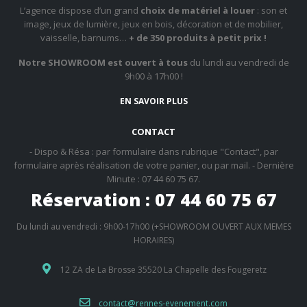
L’agence dispose d’un grand
choix de matériel à louer
: son et
image, jeux de lumière, jeux en bois, décoration et de mobilier,
vaisselle, barnums…
+ de 350 produits à petit prix !
Notre SHOWROOM est ouvert à tous
du lundi au vendredi de
9h00 à 17h00 !
EN SAVOIR PLUS
CONTACT
- Dispo & Résa : par formulaire dans rubrique "Contact", par
formulaire après réalisation de votre panier, ou par mail. - Dernière
Minute : 07 44 60 75 67.
Réservation : 07 44 60 75 67
Du lundi au vendredi : 9h00-17h00 (+SHOWROOM OUVERT AUX MEMES
HORAIRES)
12 ZA de La Brosse 35520 La Chapelle des Fougeretz
contact@rennes-evenement.com