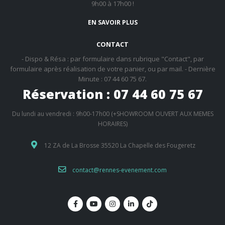
9h00 à 17h00 !
EN SAVOIR PLUS
CONTACT
- Dispo & Résa : par formulaire dans rubrique "Contact", par
formulaire après réalisation de votre panier, ou par mail. - Dernière
Minute : 07 44 60 75 67.
Réservation : 07 44 60 75 67
Du lundi au vendredi : 9h00-17h00 (+SHOWROOM OUVERT AUX MEMES
HORAIRES)
12 ZA de La Brosse 35520 La Chapelle des Fougeretz
contact@rennes-evenement.com