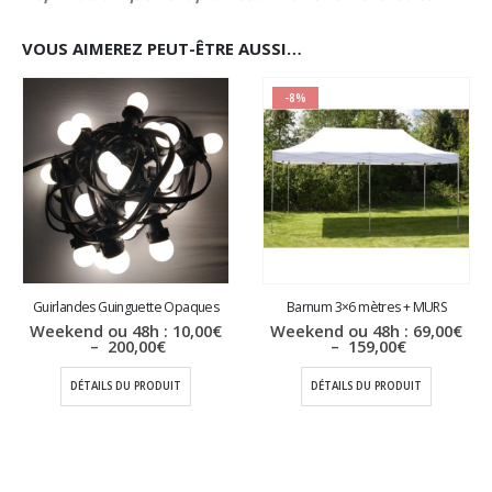
VOUS AIMEREZ PEUT-ÊTRE AUSSI…
-8%
Guirlandes Guinguette Opaques
Barnum 3×6 mètres + MURS
Weekend ou 48h :
10,00
€
Weekend ou 48h :
69,00
€
Plage
Plage
–
200,00
€
–
159,00
€
de
de
prix :
prix :
DÉTAILS DU PRODUIT
DÉTAILS DU PRODUIT
10,00€
69,00€
à
à
200,00€
159,00€