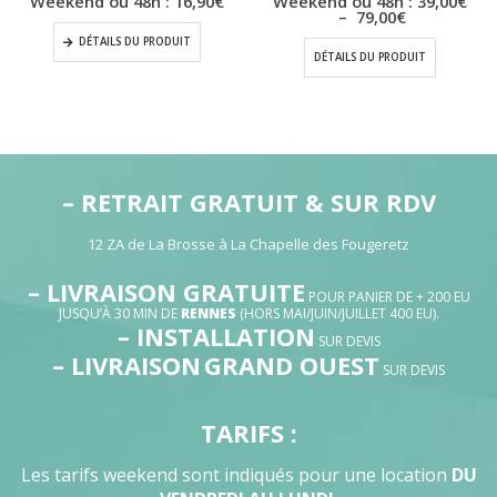
Weekend ou 48h :
16,90
€
Weekend ou 48h :
39,00
€
Plage
–
79,00
€
de
DÉTAILS DU PRODUIT
prix :
DÉTAILS DU PRODUIT
39,00€
à
79,00€
– RETRAIT GRATUIT & SUR RDV
12 ZA de La Brosse à La Chapelle des Fougeretz
– LIVRAISON GRATUITE
POUR PANIER DE + 200 EU
JUSQU’À 30 MIN DE
RENNES
(HORS MAI/JUIN/JUILLET 400 EU).
– INSTALLATION
SUR DEVIS
– LIVRAISON
GRAND OUEST
SUR DEVIS
TARIFS :
Les tarifs weekend sont indiqués pour une location
DU