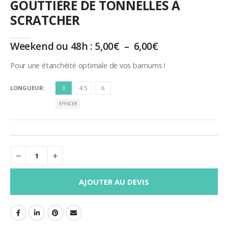
GOUTTIÈRE DE TONNELLES À
SCRATCHER
Plage
Weekend ou 48h :
5,00
€
–
6,00
€
de
prix :
Pour une étanchéité optimale de vos barnums !
5,00€
à
LONGUEUR
3
4.5
6
6,00€
EFFACER
AJOUTER AU DEVIS