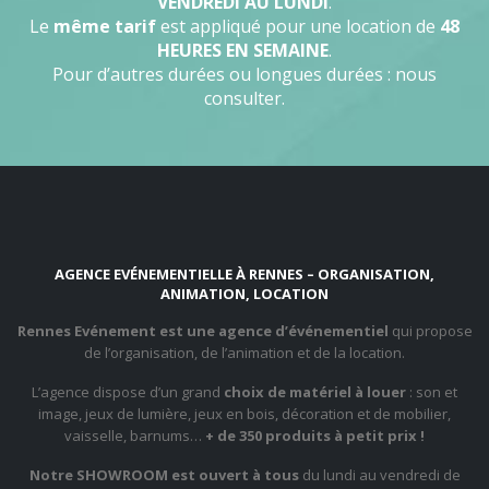
VENDREDI AU LUNDI
.
Le
même tarif
est appliqué pour une location de
48
HEURES EN SEMAINE
.
Pour d’autres durées ou longues durées : nous
consulter.
AGENCE EVÉNEMENTIELLE À RENNES – ORGANISATION,
ANIMATION, LOCATION
Rennes Evénement est une agence d’événementiel
qui propose
de l’organisation, de l’animation et de la location.
L’agence dispose d’un grand
choix de matériel à louer
: son et
image, jeux de lumière, jeux en bois, décoration et de mobilier,
vaisselle, barnums…
+ de 350 produits à petit prix !
Notre SHOWROOM est ouvert à tous
du lundi au vendredi de