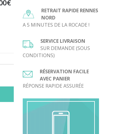
Plage
00
€
de
RETRAIT RAPIDE RENNES
prix :
NORD
39,00€
A 5 MINUTES DE LA ROCADE !
à
79,00€
SERVICE LIVRAISON
SUR DEMANDE (SOUS
CONDITIONS)
RÉSERVATION FACILE
AVEC PANIER
RÉPONSE RAPIDE ASSURÉE