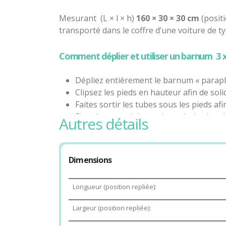
Mesurant (L × l × h)
160 × 30 × 30 cm
(positi
transporté dans le coffre d’une voiture de t
Comment déplier et utiliser un barnum 3 x
Dépliez entièrement le barnum « parapl
Clipsez les pieds en hauteur afin de soli
Faites sortir les tubes sous les pieds af
Fixez les murs (si vous le souhaitez) en
autres détails
Ajoutez des poids de lestage de manière 
Attention ! Ces barnums de loisirs doiven
Dimensions
d’alerte météo.
Pourquoi mettre un chapiteau d’extérieur p
Longueur (position repliée):
Largeur (position repliée):
Lors de tout événement, la location d’une to
contre le
soleil
ou pour abriter vos convive