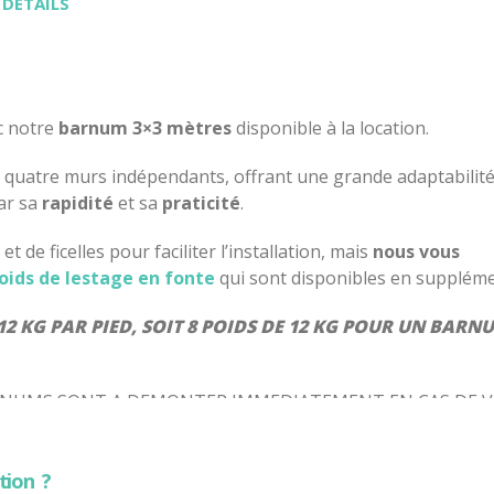
 DÉTAILS
ec notre
barnum 3×3 mètres
disponible à la location.
c quatre murs indépendants, offrant une grande adaptabilité
par sa
rapidité
et sa
praticité
.
de ficelles pour faciliter l’installation, mais
nous vous
oids de lestage en fonte
qui sont disponibles en suppléme
2 KG PAR PIED, SOIT 8 POIDS DE 12 KG POUR UN BARN
BARNUMS SONT A DEMONTER IMMEDIATEMENT EN CAS DE 
E METEO.
tion ?