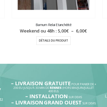
Barnum Relai Etanchéité
Plage
Weekend ou 48h :
5,00
€
–
6,00
€
de
prix :
DÉTAILS DU PRODUIT
5,00€
à
6,00€
– LIVRAISON GRATUITE
POUR PANIER DE +
200 EU JUSQU’À 30 MIN DE
RENNES
(HORS MAI/JUIN/JUILLET
V
400 EU).
– INSTALLATION
SUR DEVIS
tz
– LIVRAISON
GRAND OUEST
SUR DEVIS