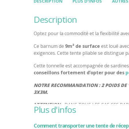
DESCRIPTION
PLUS D'INFOS
AUTRES
description
Optez pour la commodité et la flexibilité av
Ce barnum de
9m² de surface
est loué ave
exigences. Cette tente pliable se distingue 
Cette tonnelle est accompagnée de sardines et 
conseillons fortement d’opter pour des
p
NOTRE RECOMMANDATION : 2 POIDS DE 1
3X3M.
ATTENTION
: DANS TOUS LES CAS CES 
plus d'infos
SUPERIEUR A 40 KM/H OU EN CAS D’ALERT
Comment transporter une tente de récep