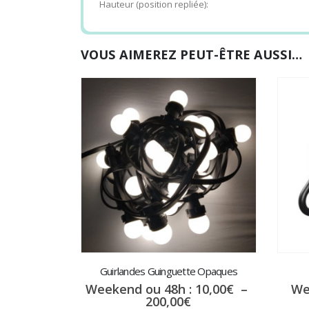
Hauteur (position repliée):
Combien de personnes sous une tonnelle de
VOUS AIMEREZ PEUT-ÊTRE AUSSI…
Afin de choisir le bon barnum pour votre év
d’invité à abriter
. D’une capacité d’utilisat
personnes debout
,
9 personnes assisses
accueillir plus d’invités sous un barnum, v
dimensions disponibles :
barnum 3×4.5m
et
Guirlandes Guinguette Opaques
Weekend ou 48h :
10,00
€
–
We
Plage
200,00
€