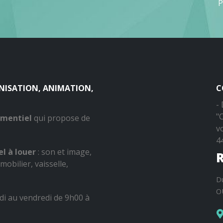
P
ANISATION, ANIMATION,
C
-
"
ementiel
qui propose de
v
4
l à louer
: son et image,
R
mobilier, vaisselle,
D
O
di au vendredi de 9h00 à