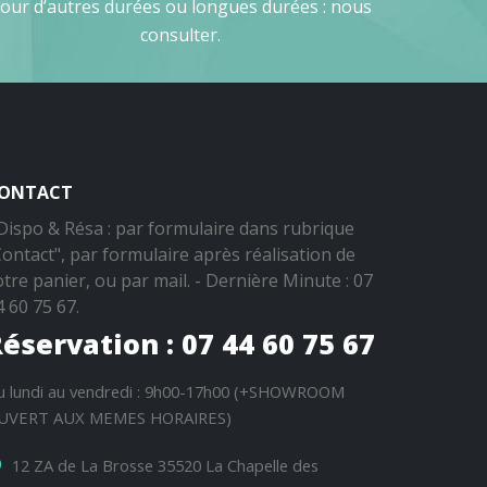
our d’autres durées ou longues durées : nous
consulter.
ONTACT
 Dispo & Résa : par formulaire dans rubrique
Contact", par formulaire après réalisation de
otre panier, ou par mail. - Dernière Minute : 07
4 60 75 67.
éservation : 07 44 60 75 67
u lundi au vendredi : 9h00-17h00 (+SHOWROOM
UVERT AUX MEMES HORAIRES)
12 ZA de La Brosse 35520 La Chapelle des