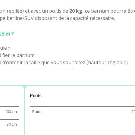
on repliée) et avec un poids de
20 kg,
ce barnum pourra êtr
ype berline/SUV disposant de la capacité nécessaire.
 3 m ?
uie »
difier le barnum
in d’obtenir la taille que vous souhaitez (hauteur réglable)
 les scratchant facilement sur les hauteurs du barnum
à sécuriser la structure
t être repliés en cas de vent supérieur à 40 km/h ou en 
Poids
liable ?
160 cm
Poids:
20
30 cm
nnelle s’avère importante, que cela soit pour offrir une prot
s en cas de
pluie soudaine
.