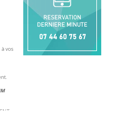
 à vos
nt.
UM
VENT