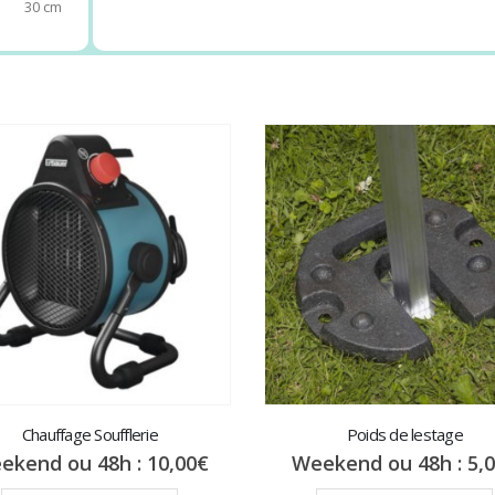
30 cm
 réception 3 x 3 m ?
énement, il faudra prendre en compte avant tout le
nombre
ion de
9m²
cette tente de réception pourra accueillir environ
 à manger
ou encore
12 personnes assises
. Si vous souhai
ous pouvez
louer plusieurs barnums
ou découvrir les autres
barnum 3x6m
Chauffage Soufflerie
Poids de lestage
ekend ou 48h :
10,00
€
Weekend ou 48h :
5,