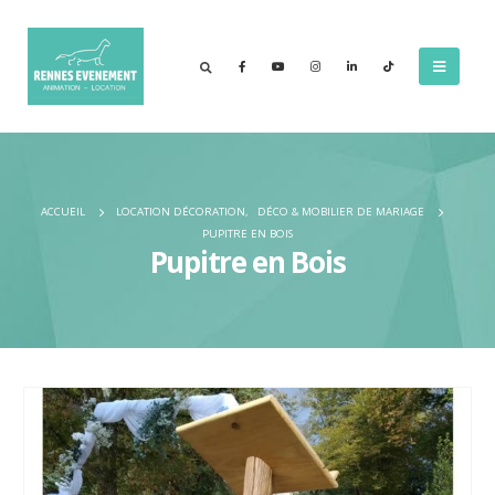
ACCUEIL
LOCATION DÉCORATION
,
DÉCO & MOBILIER DE MARIAGE
PUPITRE EN BOIS
Pupitre en Bois