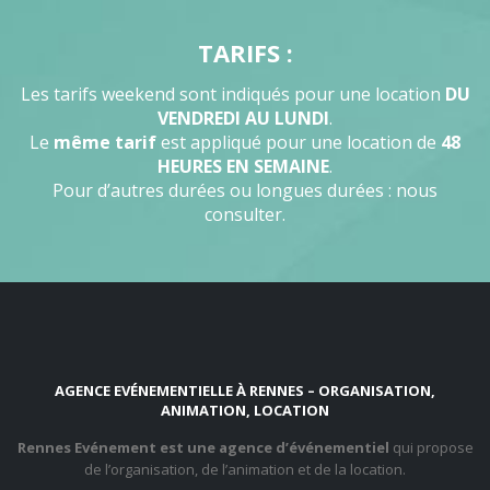
TARIFS :
Les tarifs weekend sont indiqués pour une location
DU
VENDREDI AU LUNDI
.
Le
même tarif
est appliqué pour une location de
48
HEURES EN SEMAINE
.
Pour d’autres durées ou longues durées : nous
consulter.
AGENCE EVÉNEMENTIELLE À RENNES – ORGANISATION,
ANIMATION, LOCATION
Rennes Evénement est une agence d’événementiel
qui propose
de l’organisation, de l’animation et de la location.