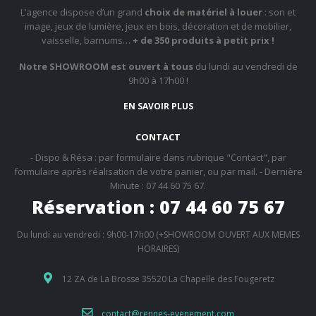
L’agence dispose d’un grand
choix de matériel à louer
: son et
image, jeux de lumière, jeux en bois, décoration et de mobilier,
vaisselle, barnums…
+ de 350 produits à petit prix !
Notre SHOWROOM est ouvert à tous
du lundi au vendredi de
9h00 à 17h00 !
EN SAVOIR PLUS
CONTACT
- Dispo & Résa : par formulaire dans rubrique "Contact", par
formulaire après réalisation de votre panier, ou par mail. - Dernière
Minute : 07 44 60 75 67.
Réservation : 07 44 60 75 67
Du lundi au vendredi : 9h00-17h00 (+SHOWROOM OUVERT AUX MEMES
HORAIRES)
12 ZA de La Brosse 35520 La Chapelle des Fougeretz
contact@rennes-evenement.com