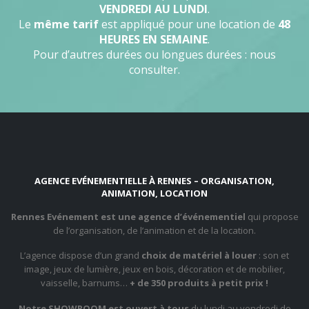
VENDREDI AU LUNDI
.
Le
même tarif
est appliqué pour une location de
48
HEURES EN SEMAINE
.
Pour d’autres durées ou longues durées : nous
consulter.
AGENCE EVÉNEMENTIELLE À RENNES – ORGANISATION,
ANIMATION, LOCATION
Rennes Evénement est une agence d’événementiel
qui propose
de l’organisation, de l’animation et de la location.
L’agence dispose d’un grand
choix de matériel à louer
: son et
image, jeux de lumière, jeux en bois, décoration et de mobilier,
vaisselle, barnums…
+ de 350 produits à petit prix !
Notre SHOWROOM est ouvert à tous
du lundi au vendredi de