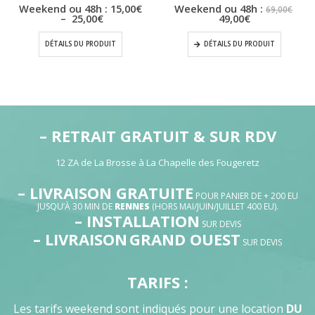
Le
Weekend ou 48h :
15,00
€
Weekend ou 48h :
69,00
€
Plage
Le
prix
–
25,00
€
49,00
€
de
prix
initi
prix :
actuel
étai
DÉTAILS DU PRODUIT
DÉTAILS DU PRODUIT
15,00€
est :
69,0
à
49,00€.
25,00€
– RETRAIT GRATUIT & SUR RDV
12 ZA de La Brosse à La Chapelle des Fougeretz
– LIVRAISON GRATUITE
POUR PANIER DE + 200 EU
JUSQU’À 30 MIN DE
RENNES
(HORS MAI/JUIN/JUILLET 400 EU).
– INSTALLATION
SUR DEVIS
– LIVRAISON
GRAND OUEST
SUR DEVIS
TARIFS :
Les tarifs weekend sont indiqués pour une location
DU