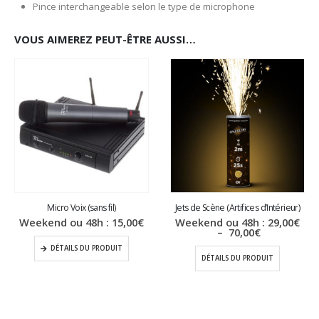
Pince interchangeable selon le type de microphone
VOUS AIMEREZ PEUT-ÊTRE AUSSI…
Micro Voix (sans fil)
Jets de Scène (Artifices d’Intérieur)
Weekend ou 48h :
15,00
€
Weekend ou 48h :
29,00
€
Plage
–
70,00
€
de
DÉTAILS DU PRODUIT
prix :
DÉTAILS DU PRODUIT
29,00€
à
70,00€