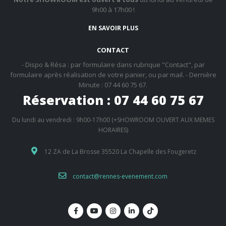
9h00 à 17h00 !
EN SAVOIR PLUS
CONTACT
- Dispo & Résa : par formulaire dans rubrique "Contact", par
formulaire après réalisation de votre panier, ou par mail. - Dernière
Minute : 07 44 60 75 67.
Réservation : 07 44 60 75 67
Du lundi au vendredi : 9h00-17h00 (+SHOWROOM OUVERT AUX MEMES
HORAIRES)
12 ZA de La Brosse 35520 La Chapelle des Fougeretz
contact@rennes-evenement.com