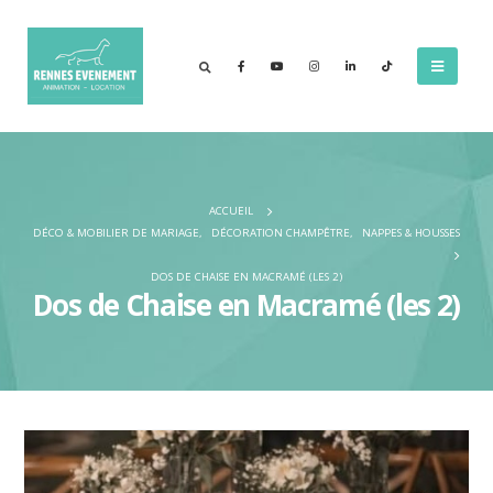
ACCUEIL
DÉCO & MOBILIER DE MARIAGE
,
DÉCORATION CHAMPÊTRE
,
NAPPES & HOUSSES
DOS DE CHAISE EN MACRAMÉ (LES 2)
Dos de Chaise en Macramé (les 2)