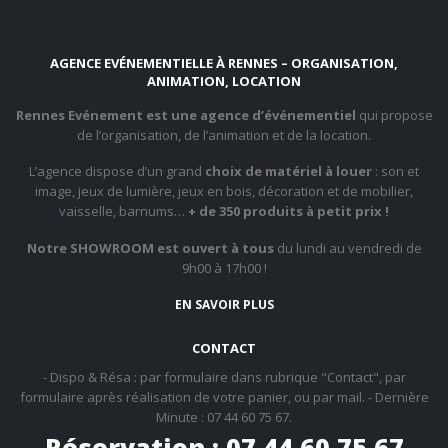
AGENCE EVÉNEMENTIELLE À RENNES – ORGANISATION,
ANIMATION, LOCATION
Rennes Evénement est une agence d’événementiel
qui propose
de l’organisation, de l’animation et de la location.
L’agence dispose d’un grand
choix de matériel à louer
: son et
image, jeux de lumière, jeux en bois, décoration et de mobilier,
vaisselle, barnums…
+ de 350 produits à petit prix !
Notre SHOWROOM est ouvert à tous
du lundi au vendredi de
9h00 à 17h00 !
EN SAVOIR PLUS
CONTACT
- Dispo & Résa : par formulaire dans rubrique "Contact", par
formulaire après réalisation de votre panier, ou par mail. - Dernière
Minute : 07 44 60 75 67.
Réservation : 07 44 60 75 67