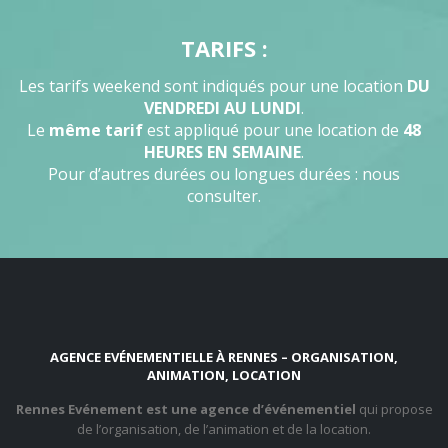
TARIFS :
Les tarifs weekend sont indiqués pour une location
DU
VENDREDI AU LUNDI
.
Le
même tarif
est appliqué pour une location de
48
HEURES EN SEMAINE
.
Pour d’autres durées ou longues durées : nous
consulter.
AGENCE EVÉNEMENTIELLE À RENNES – ORGANISATION,
ANIMATION, LOCATION
Rennes Evénement est une agence d’événementiel
qui propose
de l’organisation, de l’animation et de la location.