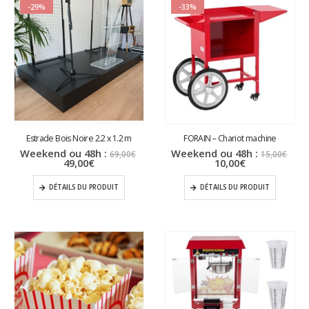
-29%
-33%
Estrade Bois Noire 2.2 x 1.2 m
FORAIN – Chariot machine
Le
Le
Weekend ou 48h :
Weekend ou 48h :
69,00
€
15,00
€
Le
prix
Le
prix
49,00
€
10,00
€
prix
initial
prix
initi
actuel
était :
actuel
étai
DÉTAILS DU PRODUIT
DÉTAILS DU PRODUIT
est :
69,00€.
est :
15,0
49,00€.
10,00€.