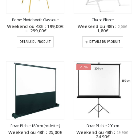
Borne Photobooth Classique
Chaise Pliante
Le
Weekend ou 48h :
199,00
€
Weekend ou 48h :
2,00
€
Plage
Le
prix
–
299,00
€
1,80
€
de
prix
initi
prix :
actuel
était
DÉTAILS DU PRODUIT
DÉTAILS DU PRODUIT
199,00€
est :
2,00
à
1,80€.
299,00€
-17%
Ecran Pliable 180 cm (roulettes)
Ecran Pliable 200 cm
Le
Weekend ou 48h :
25,00
€
Weekend ou 48h :
29,90
€
Le
prix
24,90
€