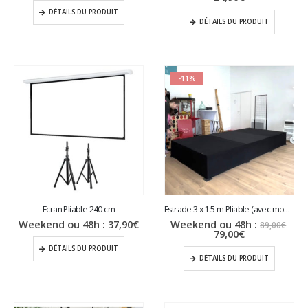
prix
initi
DÉTAILS DU PRODUIT
actuel
étai
DÉTAILS DU PRODUIT
est :
29,9
24,90€.
-11%
Ecran Pliable 240 cm
Estrade 3 x 1.5 m Pliable (avec moquette + jupe noires)
Le
Weekend ou 48h :
37,90
€
Weekend ou 48h :
89,00
€
Le
prix
79,00
€
prix
initi
DÉTAILS DU PRODUIT
actuel
étai
DÉTAILS DU PRODUIT
est :
89,0
79,00€.