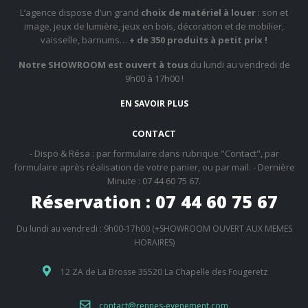
L’agence dispose d’un grand
choix de matériel à louer
: son et
image, jeux de lumière, jeux en bois, décoration et de mobilier,
vaisselle, barnums…
+ de 350 produits à petit prix !
Notre SHOWROOM est ouvert à tous
du lundi au vendredi de
9h00 à 17h00 !
EN SAVOIR PLUS
CONTACT
- Dispo & Résa : par formulaire dans rubrique "Contact", par
formulaire après réalisation de votre panier, ou par mail. - Dernière
Minute : 07 44 60 75 67.
Réservation : 07 44 60 75 67
Du lundi au vendredi : 9h00-17h00 (+SHOWROOM OUVERT AUX MEMES
HORAIRES)
12 ZA de La Brosse 35520 La Chapelle des Fougeretz
contact@rennes-evenement.com