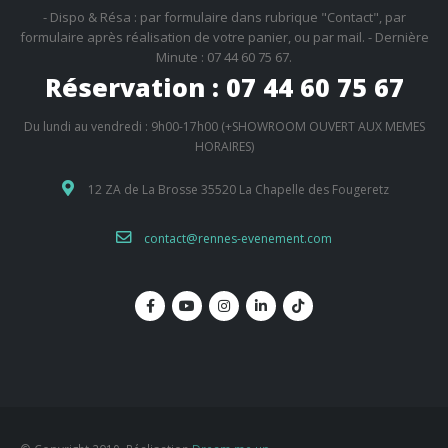
- Dispo & Résa : par formulaire dans rubrique "Contact", par
formulaire après réalisation de votre panier, ou par mail. - Dernière
Minute : 07 44 60 75 67.
Réservation : 07 44 60 75 67
Du lundi au vendredi : 9h00-17h00 (+SHOWROOM OUVERT AUX MEMES
HORAIRES)
12 ZA de La Brosse 35520 La Chapelle des Fougeretz
contact@rennes-evenement.com