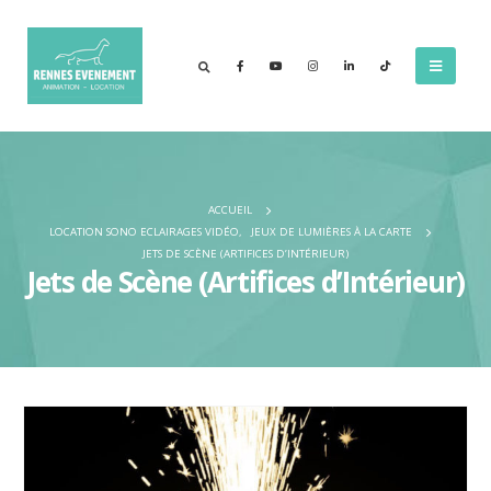
ACCUEIL
LOCATION SONO ECLAIRAGES VIDÉO
,
JEUX DE LUMIÈRES À LA CARTE
JETS DE SCÈNE (ARTIFICES D’INTÉRIEUR)
Jets de Scène (Artifices d’Intérieur)