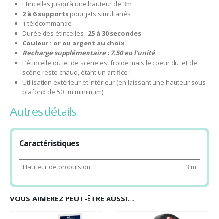
Etincelles jusqu’à une hauteur de 3m
2 à 6 supports
pour jets simultanés
1 télécommande
Durée des étincelles :
25 à 30 secondes
Couleur : or ou argent au choix
Recharge supplémentaire : 7.50 eu l’unité
L’étincelle du jet de scène est froide mais le coeur du jet de
scène reste chaud, étant un artifice !
Utilisation extérieur et intérieur (en laissant une hauteur sous
plafond de 50 cm minimum)
autres détails
Comment utiliser les Jets de Scène ?
1) Branchez les 2 câbles de la cartouche sur la station (pas de sens
de polarité).
Caractéristiques
2) Insérez la cartouche dans la station. Respectez le sens (voir
Hauteur de propulsion:
3 m
flèche vers le haut).
3) Reculez de 3 m, puis appuyez sur le bouton de la télécommande.
L’artifice démarre.
VOUS AIMEREZ PEUT-ÊTRE AUSSI…
4) Attendez 10 minutes avant de récupérer l’artifice. Jetez l’artifice.