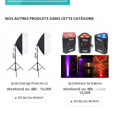
NOS AUTRES PRODUITS DANS CETTE CATÉGORIE
-17%
Spots Eclairage Photo (les 2)
Spot Intérieur Sur Batterie
Le
Weekend ou 48h :
10,00
€
Weekend ou 48h :
12,00
€
Le
prix
10,00
€
prix
initi
DÉTAILS DU PRODUIT
actuel
étai
DÉTAILS DU PRODUIT
est :
12,0
10,00€.