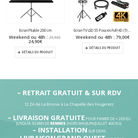
Ecran Pliable 200 cm
Ecran TV LED 55 Pouces Full HD (Trépied)
Le
Weekend ou 48h :
Weekend ou 48h :
79,00
€
29,90
€
Le
prix
24,90
€
prix
initial
DÉTAILS DU PRODUIT
actuel
était :
DÉTAILS DU PRODUIT
est :
29,90€.
24,90€.
– RETRAIT GRATUIT & SUR RDV
12 ZA de La Brosse à La Chapelle des Fougeretz
– LIVRAISON GRATUITE
POUR PANIER DE + 200 EU
JUSQU’À 30 MIN DE
RENNES
(HORS MAI/JUIN/JUILLET 400 EU).
– INSTALLATION
SUR DEVIS
– LIVRAISON
GRAND OUEST