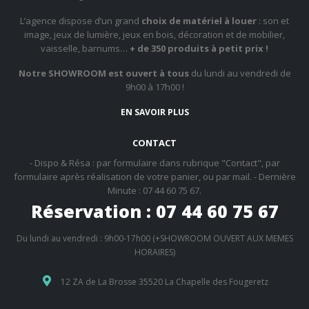
L’agence dispose d’un grand
choix de matériel à louer
: son et
image, jeux de lumière, jeux en bois, décoration et de mobilier,
vaisselle, barnums…
+ de 350 produits à petit prix !
Notre SHOWROOM est ouvert à tous
du lundi au vendredi de
9h00 à 17h00 !
EN SAVOIR PLUS
CONTACT
- Dispo & Résa : par formulaire dans rubrique "Contact", par
formulaire après réalisation de votre panier, ou par mail. - Dernière
Minute : 07 44 60 75 67.
Réservation : 07 44 60 75 67
Du lundi au vendredi : 9h00-17h00 (+SHOWROOM OUVERT AUX MEMES
HORAIRES)
12 ZA de La Brosse 35520 La Chapelle des Fougeretz