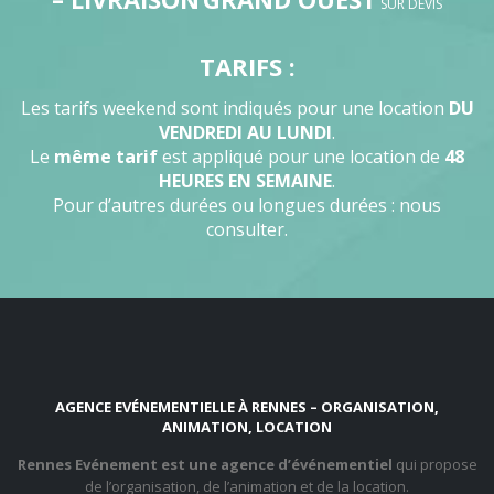
SUR DEVIS
TARIFS :
Les tarifs weekend sont indiqués pour une location
DU
VENDREDI AU LUNDI
.
Le
même tarif
est appliqué pour une location de
48
HEURES EN SEMAINE
.
Pour d’autres durées ou longues durées : nous
consulter.
AGENCE EVÉNEMENTIELLE À RENNES – ORGANISATION,
ANIMATION, LOCATION
Rennes Evénement est une agence d’événementiel
qui propose
de l’organisation, de l’animation et de la location.