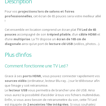
description
Pour vos
projections lors de salons et foires
professionnelles
, cet écran de 65 pouces sera votre meilleur allié
!
Cet ensemble en location comprend un écran plat
TV Led de 65
pouces
accompagné de son
trépied pliable
, d’un
câble HDMI
et
d’une
multiprise
. La TV dispose un
écran de 165 cm de
diagonale
ainsi qu’un port de
lecture clé USB
(vidéos, photos…).
plus d'infos
Comment fonctionne une TV Led ?
Grace à ses
ports HDMI,
vous pouvez connecter rapidement vos
sources vidéo
(ordinateur, lecteur Blu-ray…) sur le téléviseur afin
que l’image y soit retransmise.
Le
lecteur USB
vous permettra de brancher une clé USB. Ainsi
vous aurez la possibilité d’accéder à tous vos fichiers multimédias.
Enfin, si vous avez besoin de retransmettre du son, cette TV Led
est équipée de
2 enceintes 10w intégrées.
Si vous souhaitez