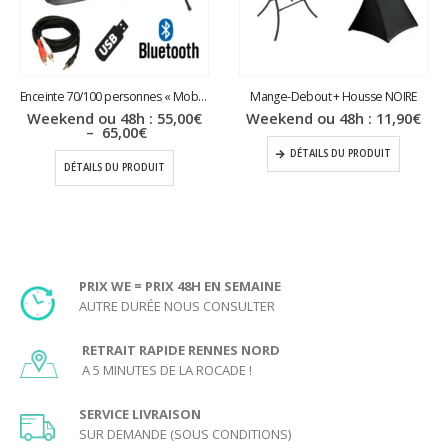
Enceinte 70/100 personnes « Mobile »
Mange-Debout + Housse NOIRE
Weekend ou 48h :
55,00
€
Weekend ou 48h :
11,90
€
Plage
–
65,00
€
de
DÉTAILS DU PRODUIT
prix :
DÉTAILS DU PRODUIT
55,00€
à
65,00€
PRIX WE = PRIX 48H EN SEMAINE
AUTRE DURÉE NOUS CONSULTER
RETRAIT RAPIDE RENNES NORD
A 5 MINUTES DE LA ROCADE !
SERVICE LIVRAISON
SUR DEMANDE (SOUS CONDITIONS)