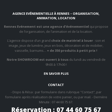
AGENCE EVÉNEMENTIELLE À RENNES – ORGANISATION,
ANIMATION, LOCATION
Rennes Evénement est une agence d’événementiel
qui propose
de l’organisation, de l’animation et de la location.
L’agence dispose d’un grand
choix de matériel à louer
: son et
image, jeux de lumière, jeux en bois, décoration et de mobilier,
vaisselle, barnums…
+ de 350 produits à petit prix !
Notre SHOWROOM est ouvert à tous
du lundi au vendredi de
9h00 à 17h00 !
EN SAVOIR PLUS
CONTACT
- Dispo & Résa : par formulaire dans rubrique "Contact", par
formulaire après réalisation de votre panier, ou par mail. - Dernière
Minute : 07 44 60 75 67.
Réservation : 07 44 60 75 67