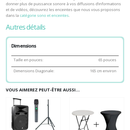
donner plus de puissance sonore à vos diffusions d’informations
et de vidéos, découvrez les enceintes que nous vous proposons
dans la
catégorie sono et enceintes
.
autres détails
En quel occasion puis je utiliser un écran plat ?
En toute occasion ! Vous pouvez le louer pour des événements tels
Dimensions
que des
présentations professionnelles
, des
mariages
, des
karaokés
et bien d’autres encore. Grace à Rennes Evénement
vous avez tout le matériel à votre disposition pour veiller au bon
Taille en pouces:
65 pouces
déroulement de
votre événement
.
Dimensions Diagonale:
165 cm environ
VOUS AIMEREZ PEUT-ÊTRE AUSSI…