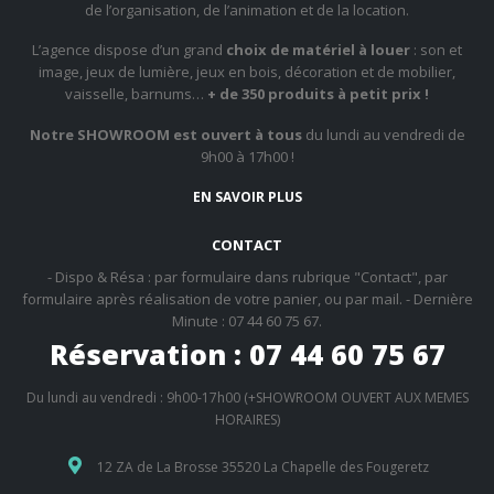
de l’organisation, de l’animation et de la location.
L’agence dispose d’un grand
choix de matériel à louer
: son et
image, jeux de lumière, jeux en bois, décoration et de mobilier,
vaisselle, barnums…
+ de 350 produits à petit prix !
Notre SHOWROOM est ouvert à tous
du lundi au vendredi de
9h00 à 17h00 !
EN SAVOIR PLUS
CONTACT
- Dispo & Résa : par formulaire dans rubrique "Contact", par
formulaire après réalisation de votre panier, ou par mail. - Dernière
Minute : 07 44 60 75 67.
Réservation : 07 44 60 75 67
Du lundi au vendredi : 9h00-17h00 (+SHOWROOM OUVERT AUX MEMES
HORAIRES)
12 ZA de La Brosse 35520 La Chapelle des Fougeretz