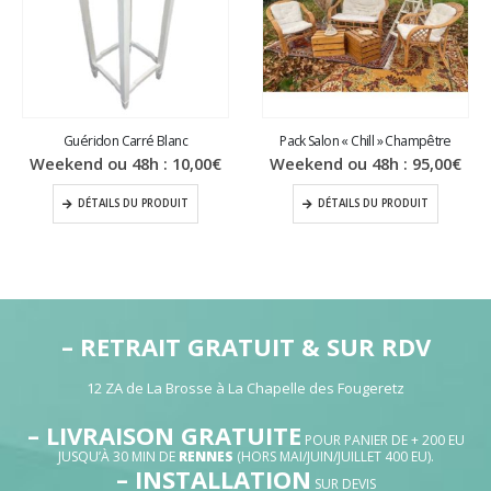
Guéridon Carré Blanc
Pack Salon « Chill » Champêtre
Weekend ou 48h :
10,00
€
Weekend ou 48h :
95,00
€
DÉTAILS DU PRODUIT
DÉTAILS DU PRODUIT
– RETRAIT GRATUIT & SUR RDV
12 ZA de La Brosse à La Chapelle des Fougeretz
– LIVRAISON GRATUITE
POUR PANIER DE + 200 EU
JUSQU’À 30 MIN DE
RENNES
(HORS MAI/JUIN/JUILLET 400 EU).
– INSTALLATION
SUR DEVIS