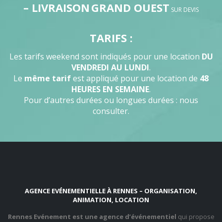
– LIVRAISON
GRAND OUEST
SUR DEVIS
TARIFS :
Les tarifs weekend sont indiqués pour une location
DU
VENDREDI AU LUNDI
.
Le
même tarif
est appliqué pour une location de
48
HEURES EN SEMAINE
.
Pour d’autres durées ou longues durées : nous
consulter.
AGENCE EVÉNEMENTIELLE À RENNES – ORGANISATION,
ANIMATION, LOCATION
Rennes Evénement est une agence d’événementiel
qui propose