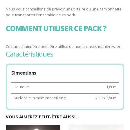
extérieur comme en intérieur.
Nous vous conseillons de prévoir un utilitaire ou une camionnette
pour transporter l’ensemble de ce pack.
COMMENT UTILISER CE PACK ?
Ce pack champêtre peut être utilisé de nombreuses manières, en
caractéristiques
coin chill, il ravira petits et grands pour quelques instants de repos,
en coin photo, il donnera du cachet à vos plus beaux clichés.
QUELLE MISE EN PLACE POUR CE
Dimensions
PACK ?
Hauteur:
1,60m
Surface minimum conseillée ::
2,30 x 2,50m
Le pack comporte de nombreux éléments, vous pouvez donc
moduler l’ensemble comme vous le souhaitez. Il vous est
totalement possible de mettre un de ces éléments ailleurs dans
VOUS AIMEREZ PEUT-ÊTRE AUSSI…
votre décorations si vous le souhaitez.