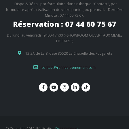
- Dispo & Résa : par formulaire dans rubrique "Contact", par
formulaire après réalisation de votre panier, ou par mail. - Dernière
Minute : 07 44 60 75 67.
Réservation : 07 44 60 75 67
Du lundi au vendredi : 9h00-17h00 (+SHOWROOM OUVERT AUX MEMES
HORAIRES)
12 ZA de La Brosse 35520 La Chapelle des Fougeretz
contact@rennes-evenement.com
© Copyright 2019. Réalisation
Dream me up