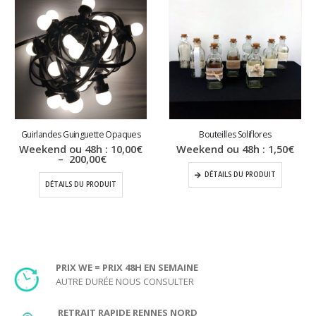
Guirlandes Guinguette Opaques
Bouteilles Soliflores
Weekend ou 48h :
10,00
€
Weekend ou 48h :
1,50
€
Plage
–
200,00
€
de
DÉTAILS DU PRODUIT
prix :
DÉTAILS DU PRODUIT
10,00€
à
200,00€
PRIX WE = PRIX 48H EN SEMAINE
AUTRE DURÉE NOUS CONSULTER
RETRAIT RAPIDE RENNES NORD