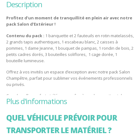
description
Profitez d’un moment de tranquillité en plein air avec notre
pack Salon d’Extérieur !
Contenu du pack :
1 banquette et 2 fauteuils en rotin matelassés,
2 grands tapis authentiques, 1 escabeau blanc, 2 caisses à
pommes, 1 dame Jeanne, 1 bouquet de pampas, 1 rondin de bois, 2
petits cadres dorés, 3 bouteilles soliflores, 1 cage dorée, 1
bouteille lumineuse.
Offrez à vos invités un espace d’exception avec notre pack Salon
Champêtre, parfait pour sublimer vos événements professionnels
ou privés.
Ce salon allie confort et élégance grâce à une banquette et deux
plus d'informations
fauteuils en rotin, complétés par de grands tapis décoratifs qui
structurent l’espace. Les accessoires, rondin de bois, escabeau
blanc, décorations dorées, pampas et dame-Jeanne, créent un
QUEL VÉHICULE PRÉVOIR POUR
univers visuel harmonieux et parfait pour un espace photo.
TRANSPORTER LE MATÉRIEL ?
Pensé pour les cocktails, inaugurations, lancements de produits ou
mariages, il apporte une ambiance chic et naturelle, idéal en