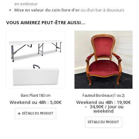
en extérieur
Mise en valeur du coin livre d’or
ou d’un bar à douceurs
VOUS AIMEREZ PEUT-ÊTRE AUSSI…
Banc Pliant 180 cm
Fauteuil Bordeaux (1 ou 2)
Weekend ou 48h :
5,00
€
Weekend ou 48h :
19,90
€
Plage
–
34,90
€
/ Jour ou
de
weekend
DÉTAILS DU PRODUIT
prix :
19,90€
DÉTAILS DU PRODUIT
à
34,90€