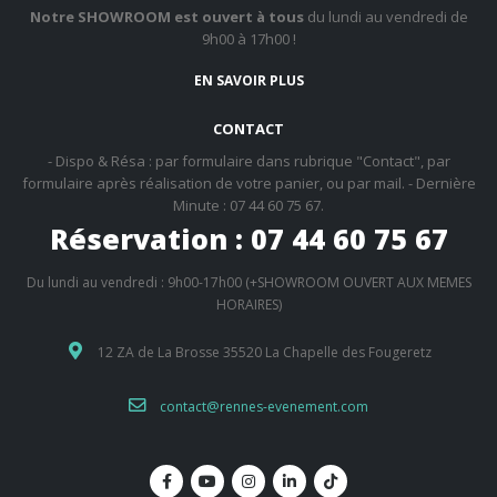
Notre SHOWROOM est ouvert à tous
du lundi au vendredi de
9h00 à 17h00 !
EN SAVOIR PLUS
CONTACT
- Dispo & Résa : par formulaire dans rubrique "Contact", par
formulaire après réalisation de votre panier, ou par mail. - Dernière
Minute : 07 44 60 75 67.
Réservation : 07 44 60 75 67
Du lundi au vendredi : 9h00-17h00 (+SHOWROOM OUVERT AUX MEMES
HORAIRES)
12 ZA de La Brosse 35520 La Chapelle des Fougeretz
contact@rennes-evenement.com