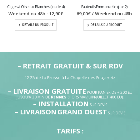
Cages à Oiseaux Blanches (lot de 4)
Fauteuils Emmanuelle (par 2)
Weekend ou 48h :
12,90
€
69,00
€
/ Weekend ou 48h
DÉTAILS DU PRODUIT
DÉTAILS DU PRODUIT
– RETRAIT GRATUIT & SUR RDV
12 ZA de La Brosse à La Chapelle des Fougeretz
– LIVRAISON GRATUITE
POUR PANIER DE + 200 EU
JUSQU’À 30 MIN DE
RENNES
(HORS MAI/JUIN/JUILLET 400 EU).
– INSTALLATION
SUR DEVIS
– LIVRAISON
GRAND OUEST
SUR DEVIS
TARIFS :