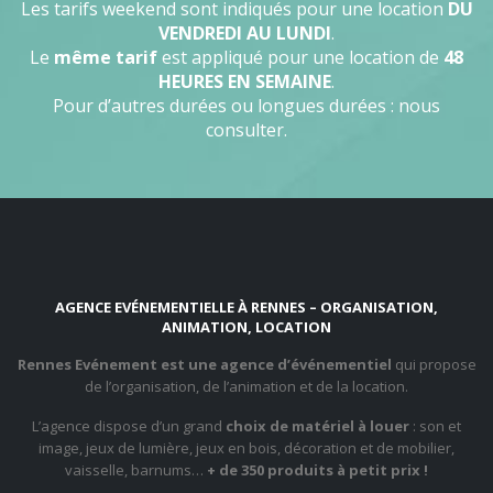
Les tarifs weekend sont indiqués pour une location
DU
VENDREDI AU LUNDI
.
Le
même tarif
est appliqué pour une location de
48
HEURES EN SEMAINE
.
Pour d’autres durées ou longues durées : nous
consulter.
AGENCE EVÉNEMENTIELLE À RENNES – ORGANISATION,
ANIMATION, LOCATION
Rennes Evénement est une agence d’événementiel
qui propose
de l’organisation, de l’animation et de la location.
L’agence dispose d’un grand
choix de matériel à louer
: son et
image, jeux de lumière, jeux en bois, décoration et de mobilier,
vaisselle, barnums…
+ de 350 produits à petit prix !