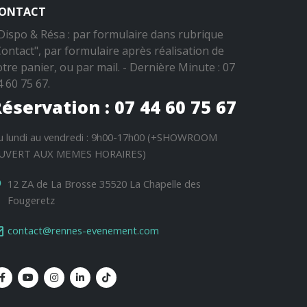
ONTACT
 Dispo & Résa : par formulaire dans rubrique
Contact", par formulaire après réalisation de
otre panier, ou par mail. - Dernière Minute : 07
4 60 75 67.
éservation : 07 44 60 75 67
u lundi au vendredi : 9h00-17h00 (+SHOWROOM
UVERT AUX MEMES HORAIRES)
12 ZA de La Brosse 35520 La Chapelle des
Fougeretz
contact@rennes-evenement.com