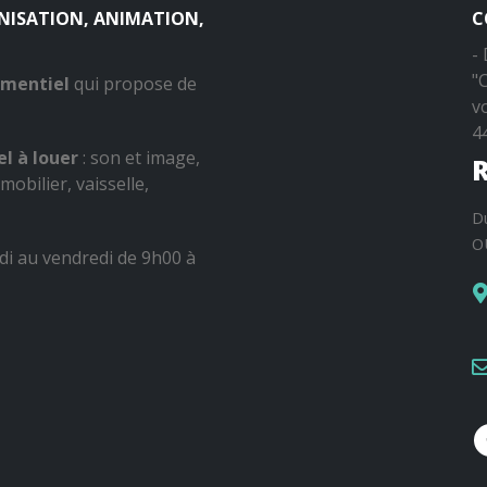
ANISATION, ANIMATION,
C
-
"
ementiel
qui propose de
v
4
l à louer
: son et image,
R
mobilier, vaisselle,
D
O
di au vendredi de 9h00 à