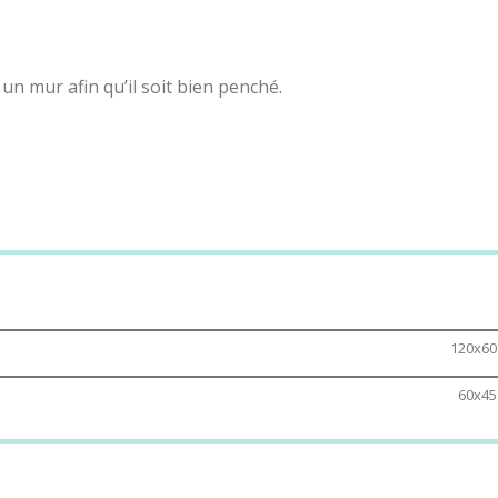
un mur afin qu’il soit bien penché.
llez jouer. Vous pouvez jouer seul, ou à plusieurs en tenta
lateau et lâcher le. C’est parti !
 de points !
120x60
TS ENFANTS.
60x45
ègles Jeu du Fakir