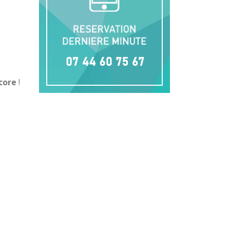
score
!