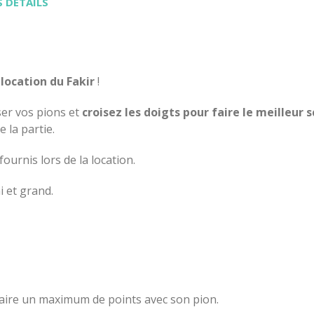
 DÉTAILS
a
location du Fakir
!
oser vos pions et
croisez les doigts pour faire le meilleur 
 la partie.
fournis lors de la location.
i et grand.
 faire un maximum de points avec son pion.