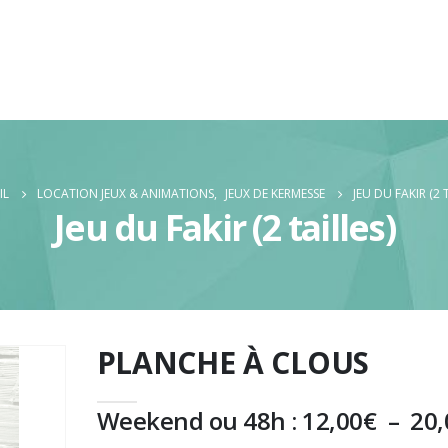
IL
LOCATION JEUX & ANIMATIONS
,
JEUX DE KERMESSE
JEU DU FAKIR (2 
Jeu du Fakir (2 tailles)
PLANCHE À CLOUS
Weekend ou 48h :
12,00
€
–
20,