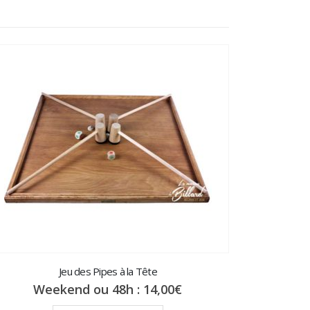
W
Jeu des Pipes à la Tête
Weekend ou 48h :
14,00
€