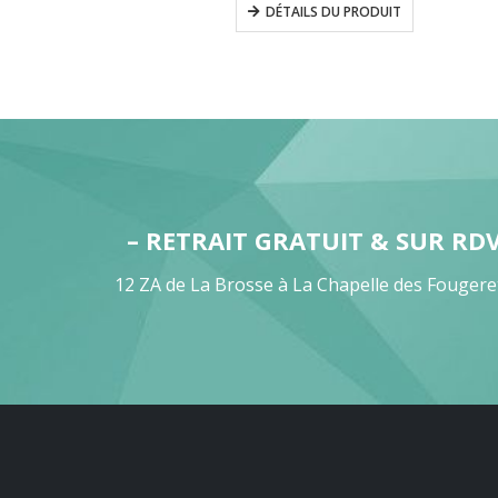
DÉTAILS DU PRODUIT
– RETRAIT GRATUIT & SUR RD
12 ZA de La Brosse à La Chapelle des Fougere