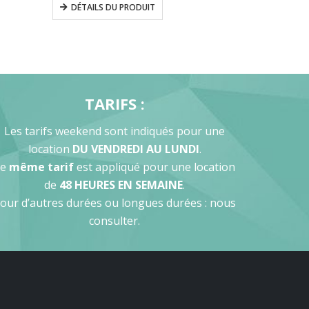
DÉTAILS DU PRODUIT
TARIFS :
Les tarifs weekend sont indiqués pour une
location
DU VENDREDI AU LUNDI
.
Le
même tarif
est appliqué pour une location
de
48 HEURES EN SEMAINE
.
our d’autres durées ou longues durées : nous
consulter.