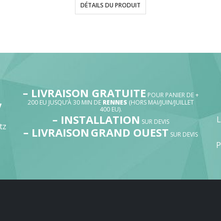
prix :
DÉTAILS DU PRODUIT
4,90€
à
5,90€
– LIVRAISON GRATUITE
POUR PANIER DE +
200 EU JUSQU’À 30 MIN DE
RENNES
(HORS MAI/JUIN/JUILLET
V
400 EU).
– INSTALLATION
SUR DEVIS
tz
– LIVRAISON
GRAND OUEST
SUR DEVIS
P