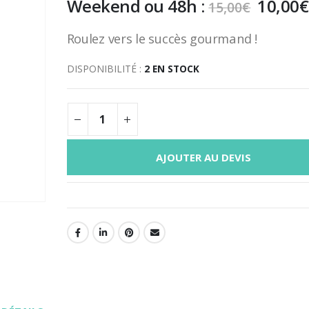
Le
Weekend ou 48h :
10,00
€
15,00
€
prix
initial
Roulez vers le succès gourmand !
était :
15,00€
DISPONIBILITÉ :
2 EN STOCK
AJOUTER AU DEVIS