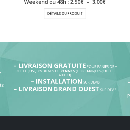
Plage
Weekend ou 48h :
2,50
€
–
3,00
€
de
prix :
DÉTAILS DU PRODUIT
2,50€
à
3,00€
– LIVRAISON GRATUITE
POUR PANIER DE +
200 EU JUSQU’À 30 MIN DE
RENNES
(HORS MAI/JUIN/JUILLET
V
400 EU).
– INSTALLATION
SUR DEVIS
tz
– LIVRAISON
GRAND OUEST
SUR DEVIS
P