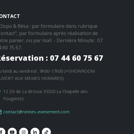
ONTACT
 Dispo & Résa : par formulaire dans rubrique
Contact", par formulaire après réalisation de
otre panier, ou par mail. - Dernière Minute : 07
4 60 75 67.
éservation : 07 44 60 75 67
u lundi au vendredi : 9h00-17h00 (+SHOWROOM
UVERT AUX MEMES HORAIRES)
12 ZA de La Brosse 35520 La Chapelle des
Fougeretz
contact@rennes-evenement.com