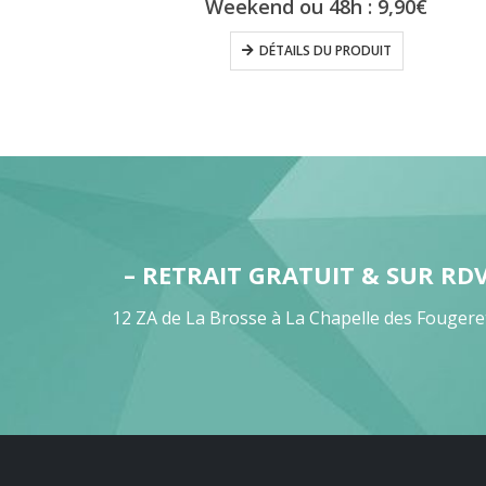
Weekend ou 48h :
9,90
€
DÉTAILS DU PRODUIT
– RETRAIT GRATUIT & SUR RD
12 ZA de La Brosse à La Chapelle des Fougere