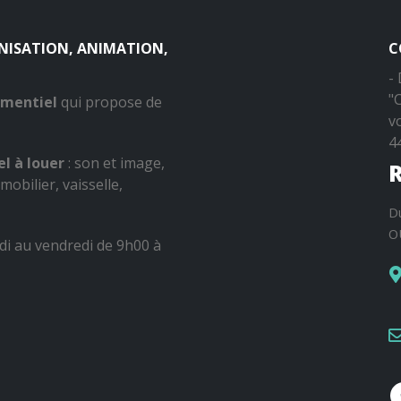
ANISATION, ANIMATION,
C
-
"
ementiel
qui propose de
v
4
l à louer
: son et image,
R
mobilier, vaisselle,
D
O
di au vendredi de 9h00 à