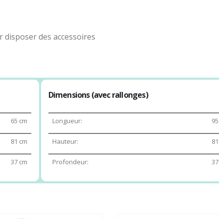
ur disposer des accessoires
Dimensions (avec rallonges)
65 cm
Longueur:
95
81 cm
Hauteur:
81
37 cm
Profondeur:
37