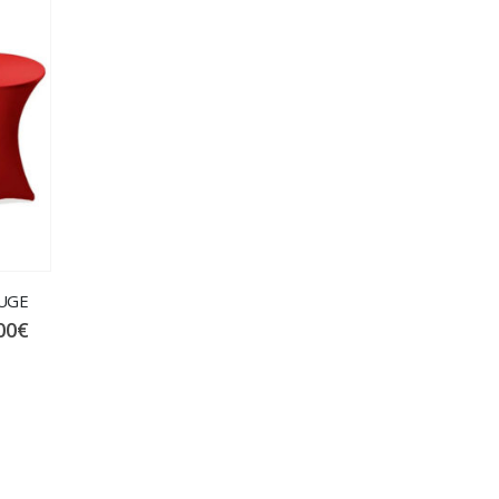
OUGE
00
€