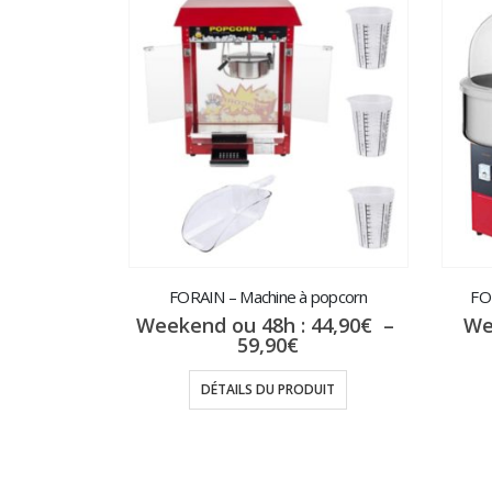
FORAIN – Machine à popcorn
FO
Weekend ou 48h :
44,90
€
–
We
Plage
59,90
€
de
prix :
DÉTAILS DU PRODUIT
44,90€
à
59,90€