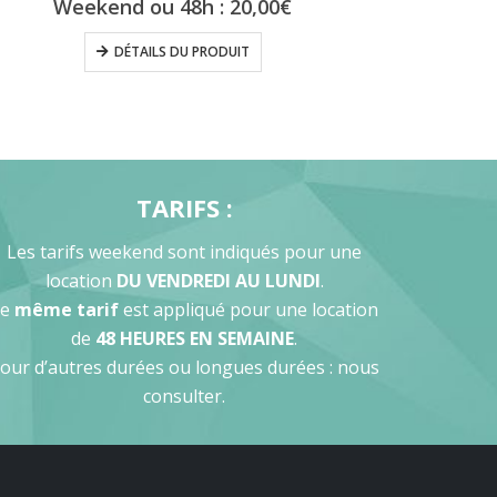
Weekend ou 48h :
20,00
€
DÉTAILS DU PRODUIT
TARIFS :
Les tarifs weekend sont indiqués pour une
location
DU VENDREDI AU LUNDI
.
Le
même tarif
est appliqué pour une location
de
48 HEURES EN SEMAINE
.
our d’autres durées ou longues durées : nous
consulter.