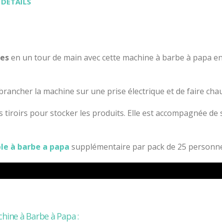
 DÉTAILS
ées
en un tour de main avec cette machine à barbe à papa e
de brancher la machine sur une prise électrique et de faire chau
es tiroirs pour stocker les produits. Elle est accompagnée de 
e à barbe a papa
supplémentaire par pack de 25 personne
chine à Barbe à Papa :