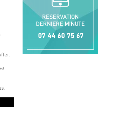
n
ffer.
sa
s.