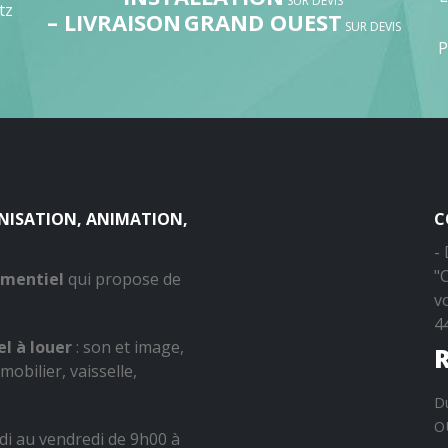
SUR DEVIS
tz
– LIVRAISON
GRAND OUEST
SUR DEVIS
P
ANISATION, ANIMATION,
C
-
"
ementiel
qui propose de
v
4
l à louer
: son et image,
R
mobilier, vaisselle,
D
O
di au vendredi de 9h00 à