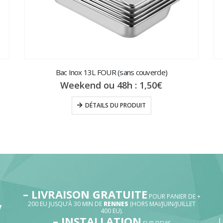
Bac Inox 13L FOUR (sans couvercle)
lage
Weekend ou 48h :
1,50
€
e
ix :
DÉTAILS DU PRODUIT
,30€
,35€
– LIVRAISON GRATUITE
POUR PANIER DE +
200 EU JUSQU’À 30 MIN DE
RENNES
(HORS MAI/JUIN/JUILLET
V
400 EU).
– INSTALLATION