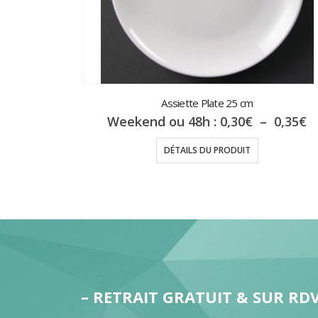
Assiette Plate 25 cm
P
Weekend ou 48h :
0,30
€
–
0,35
€
d
pr
DÉTAILS DU PRODUIT
0
à
0
– RETRAIT GRATUIT & SUR RD