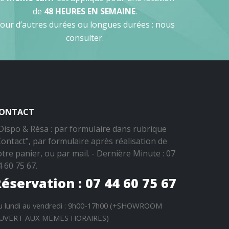
de
48 HEURES EN SEMAINE
.
our d’autres durées ou longues durées : nous
consulter.
ONTACT
 Dispo & Résa : par formulaire dans rubrique
Contact", par formulaire après réalisation de
otre panier, ou par mail. - Dernière Minute : 07
4 60 75 67.
éservation : 07 44 60 75 67
u lundi au vendredi : 9h00-17h00 (+SHOWROOM
UVERT AUX MEMES HORAIRES)