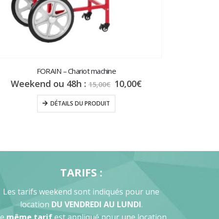
FORAIN – Chariot machine
Le
Le
Weekend ou 48h :
10,00
€
15,00
€
prix
prix
initial
actuel
DÉTAILS DU PRODUIT
était :
est :
15,00€.
10,00€.
TARIFS :
Les tarifs weekend sont indiqués pour une
location
DU VENDREDI AU LUNDI
.
Le
même tarif
est appliqué pour une location