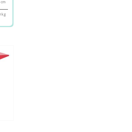
 cm
0 kg