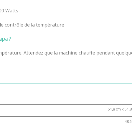
00 Watts
de contrôle de la température
apa ?
température. Attendez que la machine chauffe pendant quelqu
.
les barbes à papa de la tête.
51,8 cm x 51,
48,