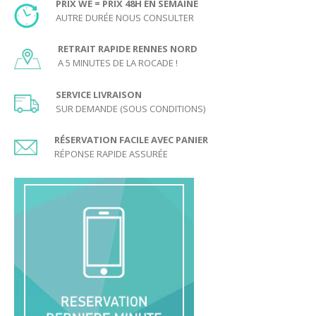
Les joueurs peuvent attraper ou dévier les balles après qu’elles
PRIX WE = PRIX 48H EN SEMAINE
aient rebondi sur un élément du jeu.
AUTRE DURÉE NOUS CONSULTER
La partie se termine lorsqu’un joueur marque dans le dernier verre
RETRAIT RAPIDE RENNES NORD
de l’équipe adverse, celle-ci doit boire les verres restants.
A 5 MINUTES DE LA ROCADE !
Age minimum conseillé pour jouer au Beer Pong :
SERVICE LIVRAISON
SUR DEMANDE (SOUS CONDITIONS)
16 ans.
Voici le PDF imprimable des règles du jeu :
Règles du Beer Pong
RÉSERVATION FACILE AVEC PANIER
RÉPONSE RAPIDE ASSURÉE