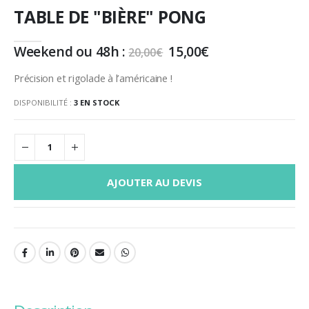
TABLE DE "BIÈRE" PONG
Le
Le
Weekend ou 48h :
15,00
€
20,00
€
prix
prix
initial
actuel
Précision et rigolade à l’américaine !
était :
est :
20,00€.
15,00€.
DISPONIBILITÉ :
3 EN STOCK
AJOUTER AU DEVIS