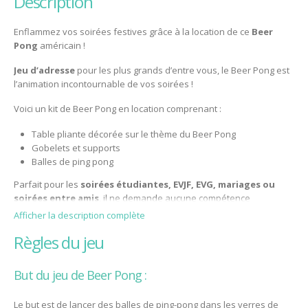
description
Enflammez vos soirées festives grâce à la location de ce
Beer
Pong
américain !
Jeu d’adresse
pour les plus grands d’entre vous, le Beer Pong est
l’animation incontournable de vos soirées !
Voici un kit de Beer Pong en location comprenant :
Table pliante décorée sur le thème du Beer Pong
Gobelets et supports
Balles de ping pong
Parfait pour les
soirées étudiantes, EVJF, EVG, mariages ou
soirées entre amis
, il ne demande aucune compétence
particulière, juste une bonne humeur et un peu de précision !
Afficher la description complète
règles du jeu
But du jeu de Beer Pong :
Le but est de lancer des balles de ping-pong dans les verres de