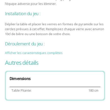
l’équipe adverse pour les éliminer.
Installation du jeu :
Déplier la table et placer les verres en formes de pyramide sur les
cercles prévues à cet effet. Remplissez chaque verre avec environ
10cl de bière ou une boisson de votre choix.
Déroulement du jeu :
Afficher les caracteristiques complètes
Décidez quelle équipe commence en lançant une pièce. Les
joueurs tirent à tour de rôle.
autres détails
Si une balle entre dans un verre, l’équipe adverse boit le contenu
et retire le verre. Si une balle rebondit sur la table avant d’entrer,
l’équipe adverse boit ce verre et un verre adjacent. Si la balle
Dimensions
touche un élément sans entrer dans un verre ou tombe
directement au sol, c’est au tour du joueur suivant.
Table Pliante:
180 cm
Si les deux joueurs marquent lors de leur tour, l’un des deux
joueurs obtient un tir supplémentaire.