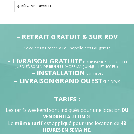
prix
init
DÉTAILS DU PRODUIT
actuel
étai
DÉTAILS DU PRODUIT
est :
133
119,00€.
– RETRAIT GRATUIT & SUR RDV
12 ZA de La Brosse à La Chapelle des Fougeretz
– LIVRAISON GRATUITE
POUR PANIER DE + 200 EU
JUSQU’À 30 MIN DE
RENNES
(HORS MAI/JUIN/JUILLET 400 EU).
– INSTALLATION
SUR DEVIS
– LIVRAISON
GRAND OUEST
SUR DEVIS
TARIFS :
Les tarifs weekend sont indiqués pour une location
DU
VENDREDI AU LUNDI
.
Le
même tarif
est appliqué pour une location de
48
HEURES EN SEMAINE
.