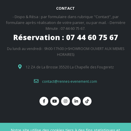
CONTACT
- Dispo & Résa : par formulaire dans rubrique "Contact", par
formulaire après réalisation de votre panier, ou par mail. - Dernière
Minute : 07 44 60 75 67.
Réservation : 07 44 60 75 67
Du lundi au vendredi : 9h00-17h00 (+SHOWROOM OUVERT AUX MEMES
HORAIRES)
12 ZA de La Brosse 35520 La Chapelle des Fougeretz
contact@rennes-evenement.com
Notre site utilise des cookies tiers à des fins statistiques et