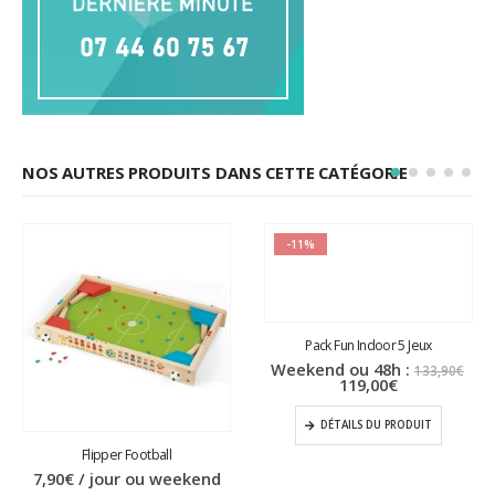
NOS AUTRES PRODUITS DANS CETTE CATÉGORIE
-11%
Flipper Football
Pack Fun Indoor 5 Jeux
Le
7,90
€
/ jour ou weekend
Weekend ou 48h :
133,90
€
Le
pri
119,00
€