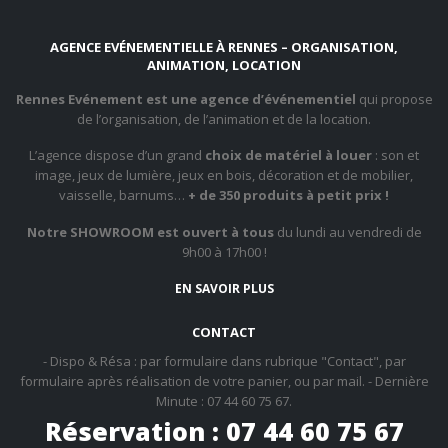
AGENCE EVÉNEMENTIELLE À RENNES – ORGANISATION,
ANIMATION, LOCATION
Rennes Evénement est une agence d’événementiel
qui propose
de l’organisation, de l’animation et de la location.
L’agence dispose d’un grand
choix de matériel à louer
: son et
image, jeux de lumière, jeux en bois, décoration et de mobilier,
vaisselle, barnums…
+ de 350 produits à petit prix !
Notre SHOWROOM est ouvert à tous
du lundi au vendredi de
9h00 à 17h00 !
EN SAVOIR PLUS
CONTACT
- Dispo & Résa : par formulaire dans rubrique "Contact", par
formulaire après réalisation de votre panier, ou par mail. - Dernière
Minute : 07 44 60 75 67.
Réservation : 07 44 60 75 67