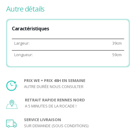
Le joueur place une bille dans le lanceur et tire pour la propulser
autre détails
sur le plateau. Le joueur essaie de maintenir la bille en mouvement
sur le plateau en utilisant les flippers pour éviter que la bille ne
tombe dans les trous.
Caractéristiques
Dans le cas où vous jouer avec un chronomètre, il doit commencer
à partir du moment où la bille est lancée et s’arrête dès qu’elle
Largeur:
39cm
tombe. Après avoir lancé toutes ses billes, le joueur additionne les
temps de chaque bille et peut tenter de battre son propre score.
Longueur:
59cm
Age minimum conseillé pour jouer au Flipper Espace
:
PRIX WE = PRIX 48H EN SEMAINE
6 ans.
AUTRE DURÉE NOUS CONSULTER
Voici le PDF imprimable des règles du jeu :
Règles du Flipper Espace
RETRAIT RAPIDE RENNES NORD
A 5 MINUTES DE LA ROCADE !
SERVICE LIVRAISON
SUR DEMANDE (SOUS CONDITIONS)