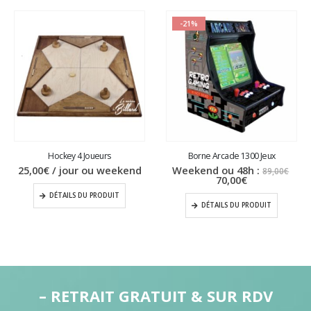
-21%
Hockey 4 Joueurs
Borne Arcade 1300 Jeux
Le
25,00
€
/ jour ou weekend
Weekend ou 48h :
89,00
€
Le
prix
70,00
€
prix
initi
DÉTAILS DU PRODUIT
actuel
étai
DÉTAILS DU PRODUIT
est :
89,0
70,00€.
– RETRAIT GRATUIT & SUR RDV