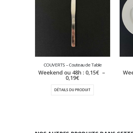
COUVERTS – Couteau de Table
Weekend ou 48h :
0,15
€
–
Wee
Plage
0,19
€
de
prix :
DÉTAILS DU PRODUIT
0,15€
à
0,19€