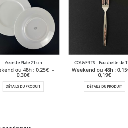
Assiette Plate 21 cm
COUVERTS – Fourchette de T
kend ou 48h :
0,25
€
–
Weekend ou 48h :
0,15
Plage
Plage
0,30
€
0,19
€
de
de
prix :
prix :
DÉTAILS DU PRODUIT
DÉTAILS DU PRODUIT
0,25€
0,15€
à
à
0,30€
0,19€