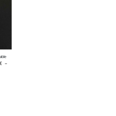
able
€
–