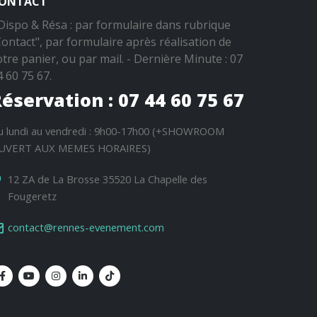
ONTACT
 Dispo & Résa : par formulaire dans rubrique
Contact", par formulaire après réalisation de
otre panier, ou par mail. - Dernière Minute : 07
4 60 75 67.
éservation : 07 44 60 75 67
u lundi au vendredi : 9h00-17h00 (+SHOWROOM
UVERT AUX MEMES HORAIRES)
12 ZA de La Brosse 35520 La Chapelle des
Fougeretz
contact@rennes-evenement.com