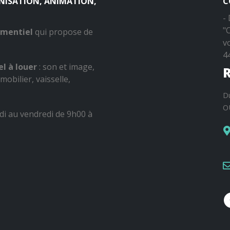
ANISATION, ANIMATION,
C
-
"
ementiel
qui propose de
v
4
l à louer
: son et image,
R
mobilier, vaisselle,
D
O
di au vendredi de 9h00 à