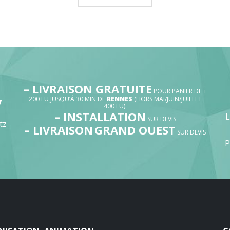
,10€
0,25€
à
,25€
0,30€
– LIVRAISON GRATUITE
POUR PANIER DE +
200 EU JUSQU’À 30 MIN DE
RENNES
(HORS MAI/JUIN/JUILLET
V
400 EU).
– INSTALLATION
SUR DEVIS
tz
– LIVRAISON
GRAND OUEST
SUR DEVIS
P