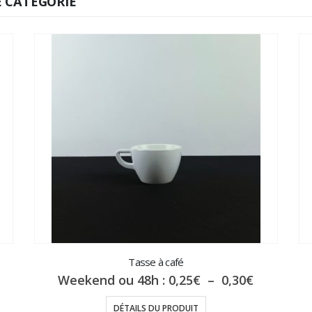
 CATÉGORIE
Tasse à café
lage
Plage
Weekend ou 48h :
0,25
€
–
0,30
€
e
de
ix :
prix :
DÉTAILS DU PRODUIT