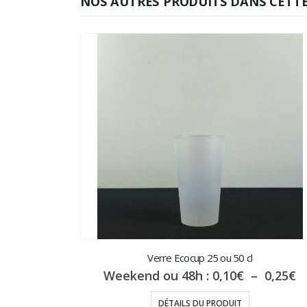
NOS AUTRES PRODUITS DANS CETTE
Verre Ecocup 25 ou 50 cl
P
Weekend ou 48h :
0,10
€
–
0,25
€
d
pr
DÉTAILS DU PRODUIT