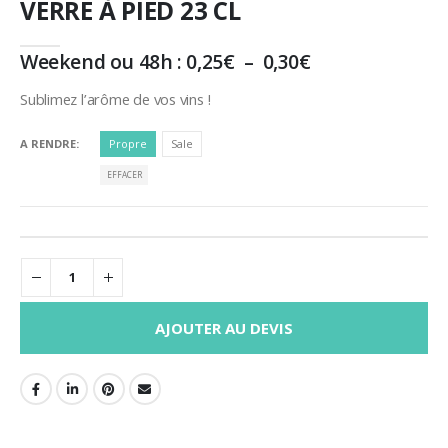
VERRE À PIED 23 CL
Plage
Weekend ou 48h :
0,25
€
–
0,30
€
de
prix :
Sublimez l’arôme de vos vins !
0,25€
à
A RENDRE
Propre
Sale
0,30€
EFFACER
AJOUTER AU DEVIS