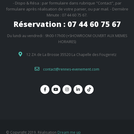
- Dispo & Résa : par formulaire dans rubrique "Contact", par
formulaire après réalisation de votre panier, ou par mail. - Dernière
Minute : 07 44 60 75 67.
Réservation : 07 44 60 75 67
Du lundi au vendredi : 9h00-17h00 (+SHOWROOM OUVERT AUX MEMES
HORAIRES)
12 ZA de La Brosse 35520 La Chapelle des Fougeretz
contact@rennes-evenement.com
© Copyright 2019. Réalisation
Dream me up