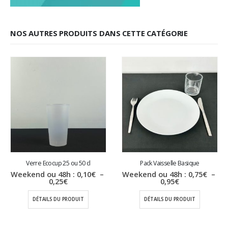
NOS AUTRES PRODUITS DANS CETTE CATÉGORIE
Verre Ecocup 25 ou 50 cl
Pack Vaisselle Basique
Weekend ou 48h :
0,10
€
–
Weekend ou 48h :
0,75
€
–
Plage
Plage
0,25
€
0,95
€
de
de
prix :
prix :
DÉTAILS DU PRODUIT
DÉTAILS DU PRODUIT
0,10€
0,75€
à
à
0,25€
0,95€