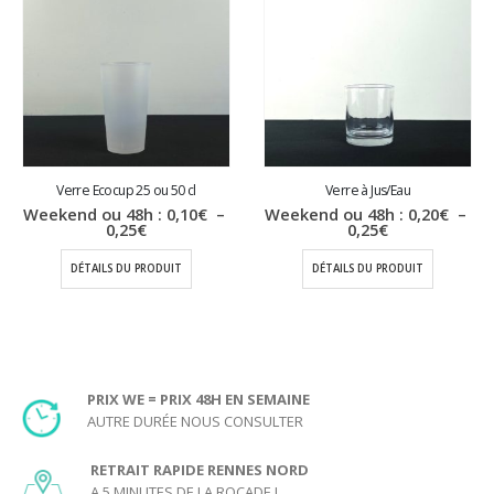
Verre Ecocup 25 ou 50 cl
Verre à Jus/Eau
Weekend ou 48h :
0,10
€
–
Weekend ou 48h :
0,20
€
–
Plage
Plage
0,25
€
0,25
€
de
de
prix :
prix :
DÉTAILS DU PRODUIT
DÉTAILS DU PRODUIT
0,10€
0,20€
à
à
0,25€
0,25€
PRIX WE = PRIX 48H EN SEMAINE
AUTRE DURÉE NOUS CONSULTER
RETRAIT RAPIDE RENNES NORD
A 5 MINUTES DE LA ROCADE !