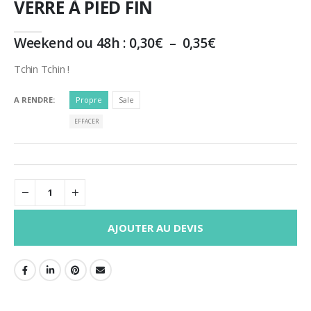
VERRE À PIED FIN
Plage
Weekend ou 48h :
0,30
€
–
0,35
€
de
prix :
Tchin Tchin !
0,30€
à
A RENDRE
Propre
Sale
0,35€
EFFACER
AJOUTER AU DEVIS