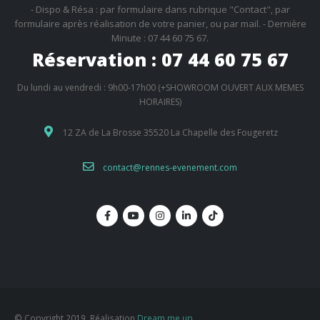
- Dispo & Résa : par formulaire dans rubrique "Contact", par
formulaire après réalisation de votre panier, ou par mail. - Dernière
Minute : 07 44 60 75 67.
Réservation : 07 44 60 75 67
Du lundi au vendredi : 9h00-17h00 (+SHOWROOM OUVERT AUX MEMES
HORAIRES)
12 ZA de La Brosse 35520 La Chapelle des Fougeretz
contact@rennes-evenement.com
© Copyright 2019. Réalisation
Dream me up