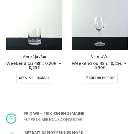
Verre à Jus/Eau
Verre à Vin
Weekend ou 48h :
0,20
€
–
Weekend ou 48h :
0,25
€
–
Plage
Plage
0,25
€
0,30
€
de
de
prix :
prix :
DÉTAILS DU PRODUIT
DÉTAILS DU PRODUIT
0,20€
0,25€
à
à
0,25€
0,30€
PRIX WE = PRIX 48H EN SEMAINE
AUTRE DURÉE NOUS CONSULTER
RETRAIT RAPIDE RENNES NORD