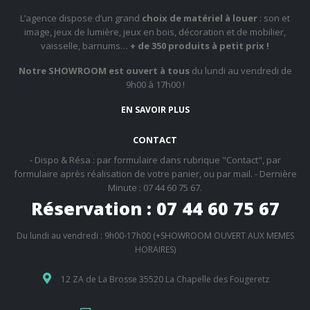
L’agence dispose d’un grand
choix de matériel à louer
: son et
image, jeux de lumière, jeux en bois, décoration et de mobilier,
vaisselle, barnums…
+ de 350 produits à petit prix !
Notre SHOWROOM est ouvert à tous
du lundi au vendredi de
9h00 à 17h00 !
EN SAVOIR PLUS
CONTACT
- Dispo & Résa : par formulaire dans rubrique "Contact", par
formulaire après réalisation de votre panier, ou par mail. - Dernière
Minute : 07 44 60 75 67.
Réservation : 07 44 60 75 67
Du lundi au vendredi : 9h00-17h00 (+SHOWROOM OUVERT AUX MEMES
HORAIRES)
12 ZA de La Brosse 35520 La Chapelle des Fougeretz