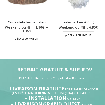
Centres de tables rondins bois
Boules de Plumes (30 cm)
Weekend ou 48h :
1,10
€
–
Weekend ou 48h :
6,90
€
Plage
1,50
€
de
DÉTAILS DU PRODUIT
prix :
DÉTAILS DU PRODUIT
1,10€
à
1,50€
– RETRAIT GRATUIT & SUR RDV
12 ZA de La Brosse à La Chapelle des Fougeretz
– LIVRAISON GRATUITE
POUR PANIER DE + 200 EU
JUSQU’À 30 MIN DE
RENNES
(HORS MAI/JUIN/JUILLET 400 EU).
– INSTALLATION
SUR DEVIS
– LIVRAISON
GRAND OUEST
SUR DEVIS