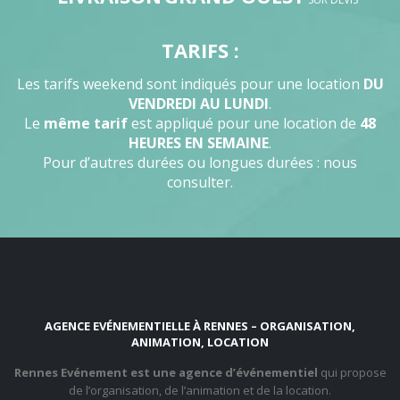
TARIFS :
Les tarifs weekend sont indiqués pour une location
DU
VENDREDI AU LUNDI
.
Le
même tarif
est appliqué pour une location de
48
HEURES EN SEMAINE
.
Pour d’autres durées ou longues durées : nous
consulter.
AGENCE EVÉNEMENTIELLE À RENNES – ORGANISATION,
ANIMATION, LOCATION
Rennes Evénement est une agence d’événementiel
qui propose
de l’organisation, de l’animation et de la location.