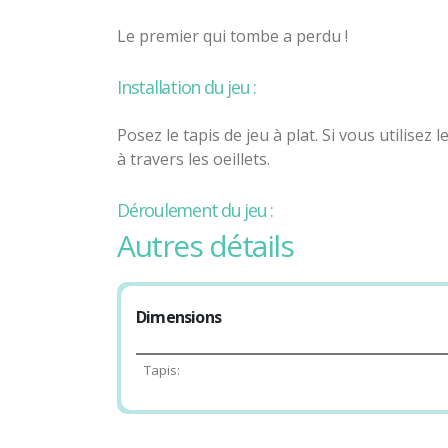
Le premier qui tombe a perdu !
Installation du jeu :
Posez le tapis de jeu à plat. Si vous utilisez l
à travers les oeillets.
Déroulement du jeu :
autres détails
Vous pouvez jouer seul ou en équipe. Désigne
joueur est disqualifié.
Dimensions
Positionnez les joueurs du plateau. Les j
joueurs commencent avec un pied sur une cou
Tapis:
beaucoup de joueurs, vous pouvez définir un
L’arbitre lance les deux dés et donne les rés
ET le membre, «
Choix
» signifie que le joue