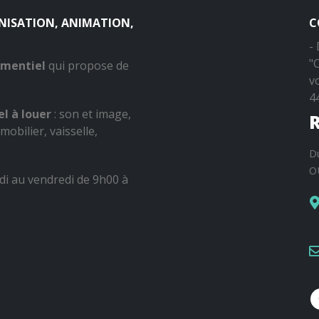
ANISATION, ANIMATION,
C
-
"
ementiel
qui propose de
v
4
l à louer
: son et image,
R
mobilier, vaisselle,
D
O
di au vendredi de 9h00 à