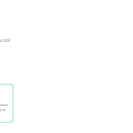
u sol
n
 les
pas
3 m
leur
rte