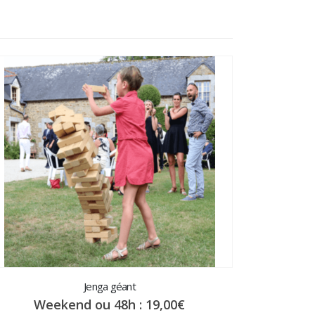
nt
W
Jenga géant
Weekend ou 48h :
19,00
€