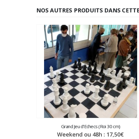
quel membre vers un carré de fleur smiley.
NOS AUTRES PRODUITS DANS CETTE
Les joueurs déplacent alors la partie du cor
Tout joueur qui tombe ou laisse une partie d
disqualifié et donc
éliminé
du jeu. L’arbitre
occuper le même point de couleur est facultat
Age minimum conseillé pour jouer au Twiste
6 ans.
Voici le PDF imprimable des règles du jeu :
R
Grand Jeu d’Echecs (Roi 30 cm)
Weekend ou 48h :
17,50
€