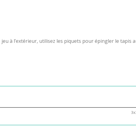
e jeu à l’extérieur, utilisez les piquets pour épingler le tapis a
r un arbitre. L’arbitre lancera les dés et décidera quand u
oueurs peuvent commencer
n’importe où sur le plateau
. Tous
leur et l’autre pied sur une autre couleur. Si vous n’avez 
3x
e aire de jeu réduite.
ultats aux joueurs. «
Arbitre
» signifie l’arbitre choisit la cou
ur choisit et «
Smiley
» signifie que le joueur déplace n’impo