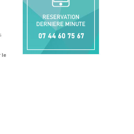
s
 le