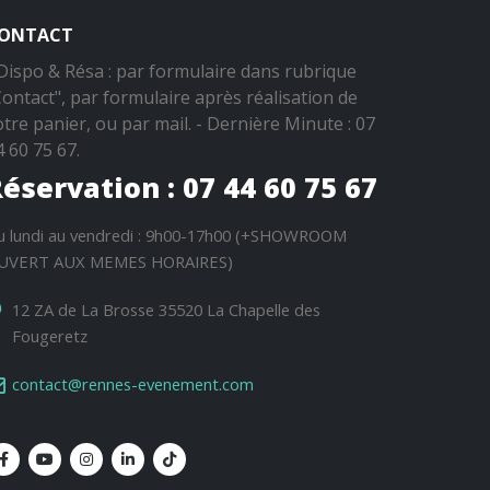
ONTACT
 Dispo & Résa : par formulaire dans rubrique
Contact", par formulaire après réalisation de
otre panier, ou par mail. - Dernière Minute : 07
4 60 75 67.
éservation : 07 44 60 75 67
u lundi au vendredi : 9h00-17h00 (+SHOWROOM
UVERT AUX MEMES HORAIRES)
12 ZA de La Brosse 35520 La Chapelle des
Fougeretz
contact@rennes-evenement.com