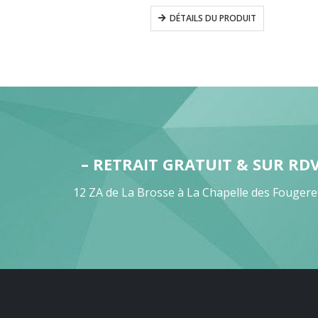
DÉTAILS DU PRODUIT
– RETRAIT GRATUIT & SUR RD
12 ZA de La Brosse à La Chapelle des Fougere