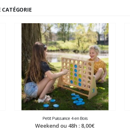
 CATÉGORIE
ps désignée sur la bonne couleur.
e son corps sauf sa main ou ses pieds toucher le tapis est
 a le dernier mot. La règle indiquant si deux personnes peuve
ive. L’arbitre doit décider si cela est autorisé ou non.
r :
ègles du Twister Géant
Petit Puissance 4 en Bois
Weekend ou 48h :
8,00
€