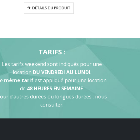
DÉTAILS DU PRODUIT
TARIFS :
Les tarifs weekend sont indiqués pour une
location
DU VENDREDI AU LUNDI
.
Le
même tarif
est appliqué pour une location
de
48 HEURES EN SEMAINE
.
our d’autres durées ou longues durées : nous
consulter.