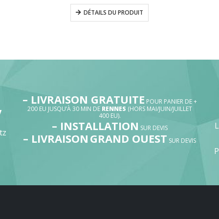
DÉTAILS DU PRODUIT
– LIVRAISON GRATUITE
POUR PANIER DE +
200 EU JUSQU’À 30 MIN DE
RENNES
(HORS MAI/JUIN/JUILLET
V
400 EU).
– INSTALLATION
SUR DEVIS
tz
– LIVRAISON
GRAND OUEST
SUR DEVIS
P