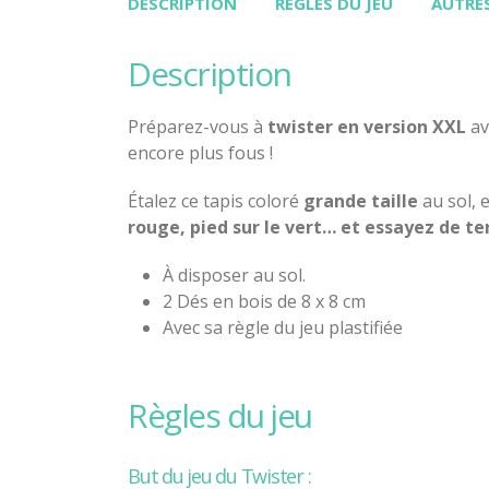
DESCRIPTION
RÈGLES DU JEU
AUTRES
description
Préparez-vous à
twister en version XXL
av
encore plus fous !
Étalez ce tapis coloré
grande taille
au sol, 
rouge, pied sur le vert… et essayez de ten
À disposer au sol.
2 Dés en bois de 8 x 8 cm
Avec sa règle du jeu plastifiée
règles du jeu
But du jeu du Twister :