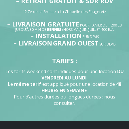
– RETRAIT GRATUIT & SUR RDV
12 ZA de La Brosse à La Chapelle des Fougeretz
– LIVRAISON GRATUITE
POUR PANIER DE + 200 EU
JUSQU’À 30 MIN DE
RENNES
(HORS MAI/JUIN/JUILLET 400 EU).
– INSTALLATION
SUR DEVIS
– LIVRAISON
GRAND OUEST
SUR DEVIS
TARIFS :
Les tarifs weekend sont indiqués pour une location
DU
VENDREDI AU LUNDI
.
Le
même tarif
est appliqué pour une location de
48
HEURES EN SEMAINE
.
Pour d’autres durées ou longues durées : nous
consulter.