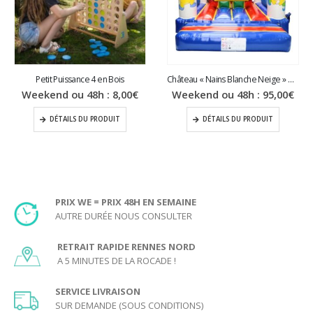
Petit Puissance 4 en Bois
Château « Nains Blanche Neige » ⛏️ (2,5×3,5m)
Weekend ou 48h :
8,00
€
Weekend ou 48h :
95,00
€
DÉTAILS DU PRODUIT
DÉTAILS DU PRODUIT
PRIX WE = PRIX 48H EN SEMAINE
AUTRE DURÉE NOUS CONSULTER
RETRAIT RAPIDE RENNES NORD
A 5 MINUTES DE LA ROCADE !
SERVICE LIVRAISON
SUR DEMANDE (SOUS CONDITIONS)