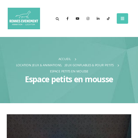
ACCUEIL
LOCATION JEUX & ANIMATIONS
,
JEUX GONFLABLES & POUR PETITS
ESPACE PETITS EN MOUSSE
Espace petits en mousse