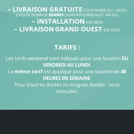
– LIVRAISON GRATUITE
POUR PANIER DE + 200 EU
JUSQU’À 30 MIN DE
RENNES
(HORS MAI/JUIN/JUILLET 400 EU).
– INSTALLATION
SUR DEVIS
– LIVRAISON
GRAND OUEST
SUR DEVIS
TARIFS :
Les tarifs weekend sont indiqués pour une location
DU
VENDREDI AU LUNDI
.
Le
même tarif
est appliqué pour une location de
48
HEURES EN SEMAINE
.
Pour d’autres durées ou longues durées : nous
consulter.