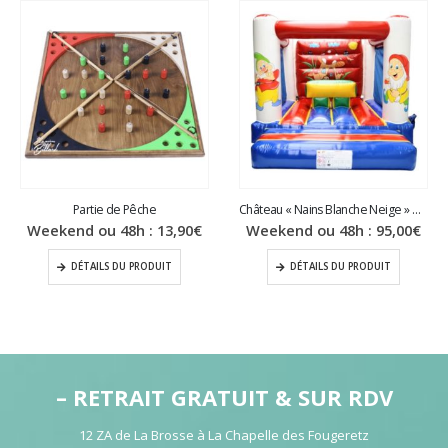
Partie de Pêche
Château « Nains Blanche Neige » ⛏️ (2,5×3,5m)
Weekend ou 48h :
13,90
€
Weekend ou 48h :
95,00
€
DÉTAILS DU PRODUIT
DÉTAILS DU PRODUIT
– RETRAIT GRATUIT & SUR RDV
12 ZA de La Brosse à La Chapelle des Fougeretz