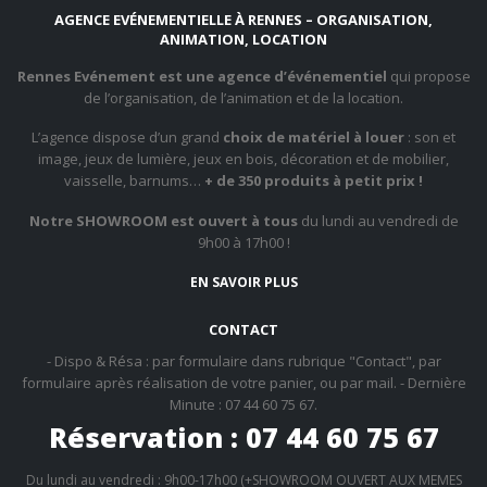
AGENCE EVÉNEMENTIELLE À RENNES – ORGANISATION,
ANIMATION, LOCATION
Rennes Evénement est une agence d’événementiel
qui propose
de l’organisation, de l’animation et de la location.
L’agence dispose d’un grand
choix de matériel à louer
: son et
image, jeux de lumière, jeux en bois, décoration et de mobilier,
vaisselle, barnums…
+ de 350 produits à petit prix !
Notre SHOWROOM est ouvert à tous
du lundi au vendredi de
9h00 à 17h00 !
EN SAVOIR PLUS
CONTACT
- Dispo & Résa : par formulaire dans rubrique "Contact", par
formulaire après réalisation de votre panier, ou par mail. - Dernière
Minute : 07 44 60 75 67.
Réservation : 07 44 60 75 67
Du lundi au vendredi : 9h00-17h00 (+SHOWROOM OUVERT AUX MEMES