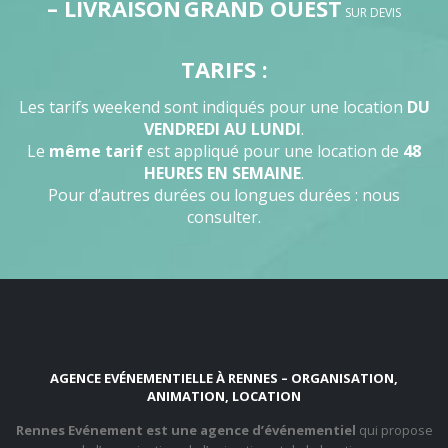
– LIVRAISON
GRAND OUEST
SUR DEVIS
TARIFS :
Les tarifs weekend sont indiqués pour une location
DU
VENDREDI AU LUNDI
.
Le
même tarif
est appliqué pour une location de
48
HEURES EN SEMAINE
.
Pour d’autres durées ou longues durées : nous
consulter.
AGENCE EVÉNEMENTIELLE À RENNES – ORGANISATION,
ANIMATION, LOCATION
Rennes Evénement est une agence d’événementiel
qui propose