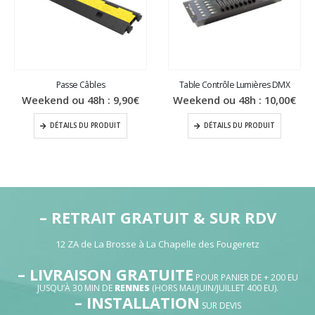
Passe Câbles
Table Contrôle Lumières DMX
Weekend ou 48h :
9,90
€
Weekend ou 48h :
10,00
€
DÉTAILS DU PRODUIT
DÉTAILS DU PRODUIT
– RETRAIT GRATUIT & SUR RDV
12 ZA de La Brosse à La Chapelle des Fougeretz
– LIVRAISON GRATUITE
POUR PANIER DE + 200 EU
JUSQU’À 30 MIN DE
RENNES
(HORS MAI/JUIN/JUILLET 400 EU).
– INSTALLATION
SUR DEVIS