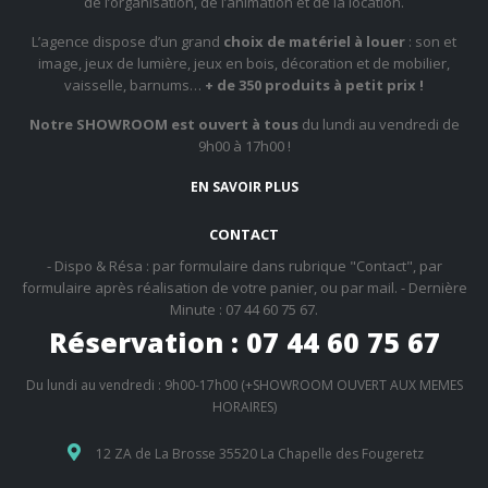
de l’organisation, de l’animation et de la location.
L’agence dispose d’un grand
choix de matériel à louer
: son et
image, jeux de lumière, jeux en bois, décoration et de mobilier,
vaisselle, barnums…
+ de 350 produits à petit prix !
Notre SHOWROOM est ouvert à tous
du lundi au vendredi de
9h00 à 17h00 !
EN SAVOIR PLUS
CONTACT
- Dispo & Résa : par formulaire dans rubrique "Contact", par
formulaire après réalisation de votre panier, ou par mail. - Dernière
Minute : 07 44 60 75 67.
Réservation : 07 44 60 75 67
Du lundi au vendredi : 9h00-17h00 (+SHOWROOM OUVERT AUX MEMES
HORAIRES)
12 ZA de La Brosse 35520 La Chapelle des Fougeretz