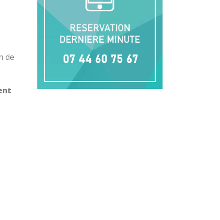
n de
ent