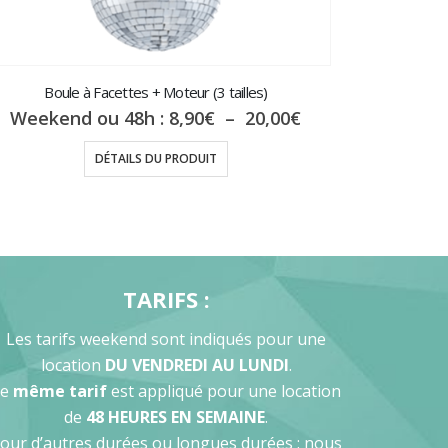
Boule à Facettes + Moteur (3 tailles)
Plage
Weekend ou 48h :
8,90
€
–
20,00
€
de
prix :
DÉTAILS DU PRODUIT
8,90€
à
20,00€
TARIFS :
Les tarifs weekend sont indiqués pour une
location
DU VENDREDI AU LUNDI
.
Le
même tarif
est appliqué pour une location
de
48 HEURES EN SEMAINE
.
our d’autres durées ou longues durées : nous