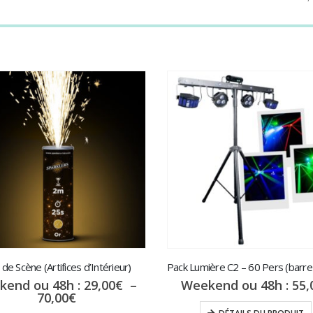
 de Scène (Artifices d’Intérieur)
kend ou 48h :
29,00
€
–
Weekend ou 48h :
55,
Plage
70,00
€
de