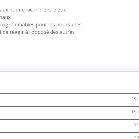
naux pour chacun d’entre eux
anaux
 programmables pour les poursuites
 de réagir à l’opposé des autres
femelle
48,
13,
6,
2,