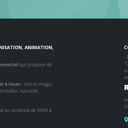
ANISATION, ANIMATION,
C
-
"
ementiel
qui propose de
v
4
l à louer
: son et image,
R
mobilier, vaisselle,
D
O
di au vendredi de 9h00 à