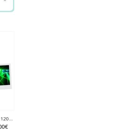
Pack Lumière C2 – 60 Pers (barre 120 cm)
00
€