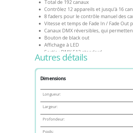
Total de 192 canaux
Contrôlez 12 appareils et jusqu’à 16 ca
8 faders pour le contrôle manuel des c
Vitesse et temps de Fade In / Fade Out
Canaux DMX réversibles, qui permettent
Bouton de black out
Affichage à LED
Sortie : DMX 512 standard
autres détails
Connecteur de sortie : XLR à 3 broches 
Dimensions
Longueur:
Largeur:
Profondeur:
Poids: