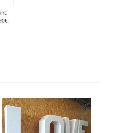
IRE
90
€
W