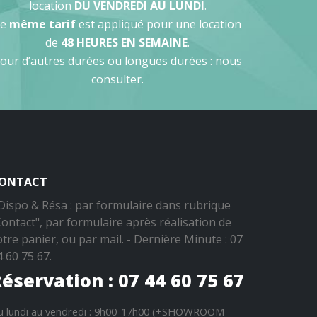
location
DU VENDREDI AU LUNDI
.
Le
même tarif
est appliqué pour une location
de
48 HEURES EN SEMAINE
.
our d’autres durées ou longues durées : nous
consulter.
ONTACT
 Dispo & Résa : par formulaire dans rubrique
Contact", par formulaire après réalisation de
otre panier, ou par mail. - Dernière Minute : 07
4 60 75 67.
éservation : 07 44 60 75 67
u lundi au vendredi : 9h00-17h00 (+SHOWROOM