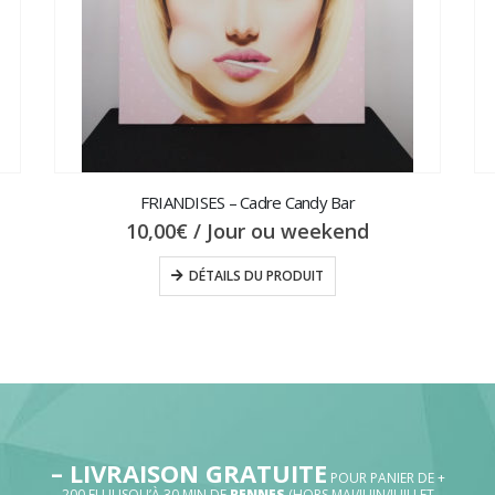
FRIANDISES – Cadre Candy Bar
10,00
€
/ Jour ou weekend
DÉTAILS DU PRODUIT
– LIVRAISON GRATUITE
POUR PANIER DE +
200 EU JUSQU’À 30 MIN DE
RENNES
(HORS MAI/JUIN/JUILLET