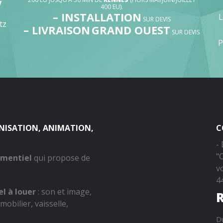
V
400 EU).
– INSTALLATION
SUR DEVIS
tz
– LIVRAISON
GRAND OUEST
SUR DEVIS
P
ANISATION, ANIMATION,
C
-
"
ementiel
qui propose de
v
4
l à louer
: son et image,
R
mobilier, vaisselle,
D