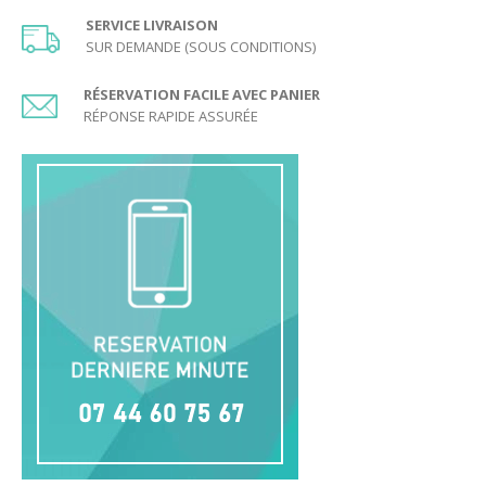
retiré de la partie. Un palet peut, en arrivant directement sur la
SERVICE LIVRAISON
planche, pousser les palets des équipes adverses en dehors
SUR DEMANDE (SOUS CONDITIONS)
de la planche. Ceci est vrai même si le palet sort lui aussi de la
planche. Pendant la partie, si le joueur met le
maître en
dehors de la planche
, la partie est annulée et doit être
RÉSERVATION FACILE AVEC PANIER
rejouée. Entre un palet qui touche le maître et un palet qui le
RÉPONSE RAPIDE ASSURÉE
chevauche, c’est le palet qui chevauche qui gagne.
Age minimum conseillé pour jouer aux Palets
Bretons :
6 ans.
Voici le PDF imprimable des règles du jeu :
Règles du jeu des Palets
Bretons