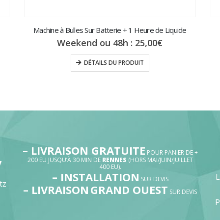
Machine à Bulles Sur Batterie + 1 Heure de Liquide
Weekend ou 48h :
25,00
€
DÉTAILS DU PRODUIT
– LIVRAISON GRATUITE
POUR PANIER DE +
200 EU JUSQU’À 30 MIN DE
RENNES
(HORS MAI/JUIN/JUILLET
V
400 EU).
– INSTALLATION
SUR DEVIS
tz
– LIVRAISON
GRAND OUEST
SUR DEVIS
P