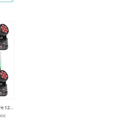
Pack Lumière D2 – 80 Pers – (barre 120 cm + 2 spots)
Le
00
€
prix
initial
l
était :