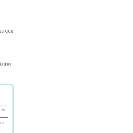
tes que
ésitez
à
0 W
en
min