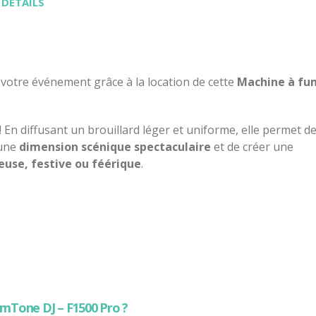
 DÉTAILS
otre événement grâce à la location de cette
Machine à fu
ce ! En diffusant un brouillard léger et uniforme, elle permet d
 une
dimension scénique spectaculaire
et de créer une
euse, festive ou féérique
.
omTone DJ – F1500 Pro
?