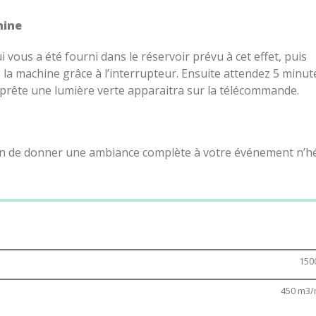
hine
vous a été fourni dans le réservoir prévu à cet effet, puis
 la machine grâce à l’interrupteur. Ensuite attendez 5 minu
 prête une lumière verte apparaitra sur la télécommande.
Afin de donner une ambiance complète à votre événement n’h
 machine à fumée
?
eut apporter une ambiance
unique
et
spectaculaire
lors
dansantes
. Elle ajoute une touche d’élégance et de mystère 
150
tre audience. Elle peut également être utilisée pour mettre 
.
450 m3/