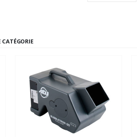
est :
69,00€
 CATÉGORIE