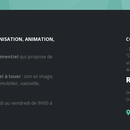
ANISATION, ANIMATION,
C
-
"
ementiel
qui propose de
v
4
l à louer
: son et image,
R
mobilier, vaisselle,
D
O
di au vendredi de 9h00 à