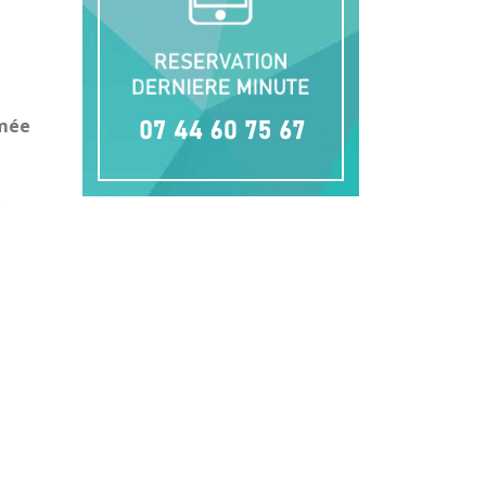
mée
e