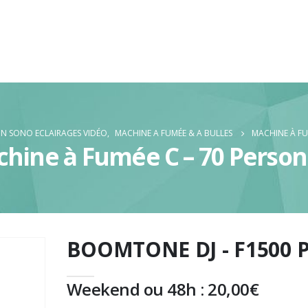
N SONO ECLAIRAGES VIDÉO
,
MACHINE A FUMÉE & A BULLES
MACHINE À FU
hine à Fumée C – 70 Perso
BOOMTONE DJ - F1500 
Weekend ou 48h :
20,00
€