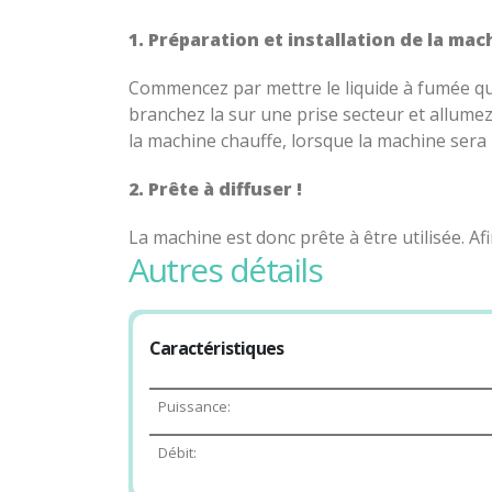
1. Préparation et installation de la mac
Commencez par mettre le liquide à fumée qui 
branchez la sur une prise secteur et allumez
la machine chauffe, lorsque la machine sera
2. Prête à diffuser !
La machine est donc prête à être utilisée. 
autres détails
pas a y ajouter des
jeux de lumières
.
Dans quel événement puis je utiliser une
Caractéristiques
En toute occasion ! Une machine à fumée p
d’
anniversaires
, de
mariages
, de
soirées 
Puissance:
l’atmosphère pour captiver l’attention de vo
valeur des
éléments décoratifs
spécifiques
Débit: