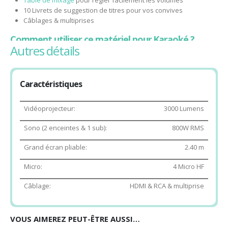
10 Livrets de suggestion de titres pour vos convives
Câblages & multiprises
Comment utiliser ce matériel pour Karaoké ?
autres détails
1. Installez le système
Branchez le système son, connectez les micros à la console de
Caractéristiques
mixage, connectez l’ordinateur au vidéoprojecteur.
2. Choisissez les chansons
Vidéoprojecteur:
3000 Lumens
Plus de 1 000 titres sont déjà à votre disposition sur le PC sans
Sono (2 enceintes & 1 sub):
800W RMS
connexion internet ! Si vous n’avez pas d’idée, pas de panique,
nous vous proposons des livrets de suggestions de titres pour
Grand écran pliable:
2.40 m
lancer la soirée. Si vous souhaitez compléter votre animation par
Micro:
4 Micro HF
un titre non présent dans les 1 000 fichiers fournis, vous pouvez
aller sur internet si besoin en vous connectant à votre Wifi.
Câblage:
HDMI & RCA & multiprise
3. Réglez les micros, sono et commencez à chanter !
Adaptez le volume des micros facilement, ajustez le volume de la
VOUS AIMEREZ PEUT-ÊTRE AUSSI…
musique si besoin, et c’est parti !