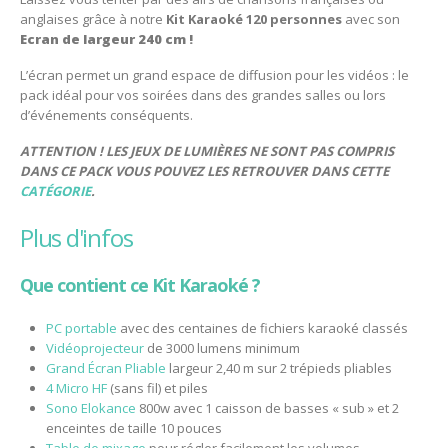
anglaises grâce à notre
Kit Karaoké 120 personnes
avec son
Ecran de largeur 240 cm !
L’écran permet un grand espace de diffusion pour les vidéos : le
pack idéal pour vos soirées dans des grandes salles ou lors
d’événements conséquents.
ATTENTION ! LES JEUX DE LUMIÈRES NE SONT PAS COMPRIS
DANS CE PACK VOUS POUVEZ LES RETROUVER DANS CETTE
CATÉGORIE
.
plus d'infos
Que contient ce Kit Karaoké ?
PC portable
avec des centaines de fichiers karaoké classés
Vidéoprojecteur
de 3000 lumens minimum
Grand Écran Pliable
largeur 2,40 m sur 2 trépieds pliables
4 Micro HF
(sans fil) et piles
Sono Elokance
800w avec 1 caisson de basses « sub » et 2
enceintes de taille 10 pouces
Table de mixage
pour régler facilement les volumes