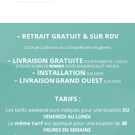
à
349,00€
– RETRAIT GRATUIT & SUR RDV
12 ZA de La Brosse à La Chapelle des Fougeretz
– LIVRAISON GRATUITE
POUR PANIER DE + 200 EU
JUSQU’À 30 MIN DE
RENNES
(HORS MAI/JUIN/JUILLET 400 EU).
– INSTALLATION
SUR DEVIS
– LIVRAISON
GRAND OUEST
SUR DEVIS
TARIFS :
Les tarifs weekend sont indiqués pour une location
DU
VENDREDI AU LUNDI
.
Le
même tarif
est appliqué pour une location de
48
HEURES EN SEMAINE
.