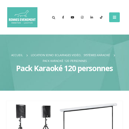
ACCUEIL
LOCATION SONO ECLAIRAGES VIDÉO
,
SYSTÈMES KARAOKÉ
PACK KARAOKÉ 120 PERSONNES
Pack Karaoké 120 personnes