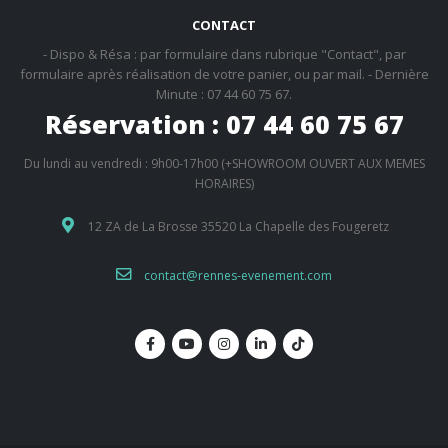
CONTACT
- Dispo & Résa : par formulaire dans rubrique "Contact", par
formulaire après réalisation de votre panier, ou par mail. - Dernière
Minute : 07 44 60 75 67.
Réservation : 07 44 60 75 67
Du lundi au vendredi : 9h00-17h00 (+SHOWROOM OUVERT AUX MEMES
HORAIRES)
12 ZA de La Brosse 35520 La Chapelle des Fougeretz
contact@rennes-evenement.com