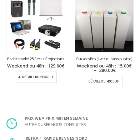
moyen d’ajouter de l
‘animation
à tout type d’événement. Ils
constituent un excellent moyen de
divertir
les invités et de créer
une atmosphère
amusante
et
festive
. Quel cela soit lors d’un
anniversaire
, un
mariage
ou autres ce système karaoké vous
permettra d’ajouter du divertissement lors de votre réception.
Pack Karaoké 25 Pers « Projection »
Buzzers Pro (avec ou sans pupitre)
Weekend ou 48h :
129,00
€
Weekend ou 48h :
15,00
€
Plage
–
280,00
€
de
DÉTAILS DU PRODUIT
prix :
DÉTAILS DU PRODUIT
15,00€
à
280,00€
PRIX WE = PRIX 48H EN SEMAINE
AUTRE DURÉE NOUS CONSULTER
RETRAIT RAPIDE RENNES NORD