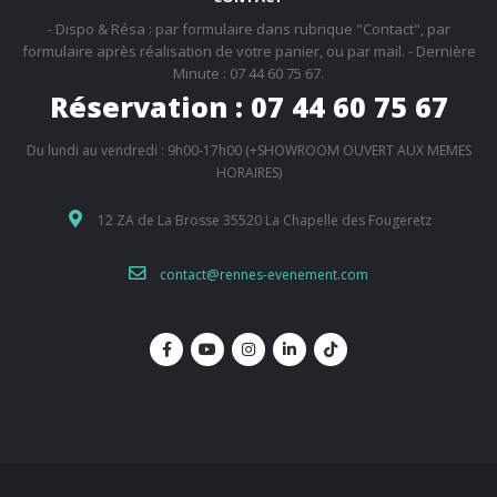
- Dispo & Résa : par formulaire dans rubrique "Contact", par
formulaire après réalisation de votre panier, ou par mail. - Dernière
Minute : 07 44 60 75 67.
Réservation : 07 44 60 75 67
Du lundi au vendredi : 9h00-17h00 (+SHOWROOM OUVERT AUX MEMES
HORAIRES)
12 ZA de La Brosse 35520 La Chapelle des Fougeretz
contact@rennes-evenement.com