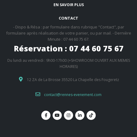
EN SAVOIR PLUS
CONTACT
- Dispo & Résa : par formulaire dans rubrique "Contact", par
formulaire après réalisation de votre panier, ou par mail. - Dernière
Minute : 07 44 60 75 67.
Réservation : 07 44 60 75 67
Du lundi au vendredi : 9h00-17h00 (+SHOWROOM OUVERT AUX MEMES
HORAIRES)
12 ZA de La Brosse 35520 La Chapelle des Fougeretz
contact@rennes-evenement.com