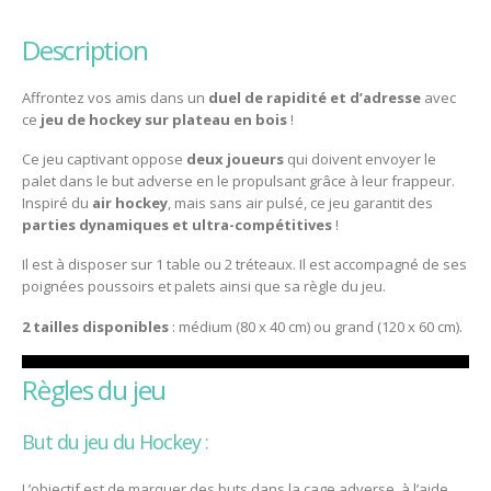
description
Affrontez vos amis dans un
duel de rapidité et d’adresse
avec
ce
jeu de hockey sur plateau en bois
!
Ce jeu captivant oppose
deux joueurs
qui doivent envoyer le
palet dans le but adverse en le propulsant grâce à leur frappeur.
Inspiré du
air hockey
, mais sans air pulsé, ce jeu garantit des
parties dynamiques et ultra-compétitives
!
Il est à disposer sur 1 table ou 2 tréteaux. Il est accompagné de ses
poignées poussoirs et palets ainsi que sa règle du jeu.
2 tailles disponibles
: médium (80 x 40 cm) ou grand (120 x 60 cm).
règles du jeu
But du jeu du Hockey :
L’objectif est de marquer des buts dans la cage adverse, à l’aide