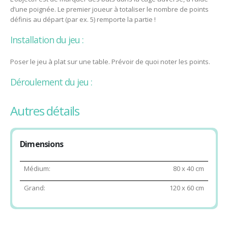
d’une poignée. Le premier joueur à totaliser le nombre de points
définis au départ (par ex. 5) remporte la partie !
Installation du jeu :
Poser le jeu à plat sur une table. Prévoir de quoi noter les points.
Déroulement du jeu :
Lorsque le palet entre dans le but d’un joueur, son adversaire
autres détails
obtient un point. Le joueur qui vient d’encaisser un but effectue le
service suivant.
Lorsque le palet est en contact avec la ligne médiane, les deux
Dimensions
joueurs peuvent tirer.
Médium:
80 x 40 cm
Après une faute, le palet est rendu à l’adversaire.
Grand:
120 x 60 cm
Constituent une faute, les faits de :
toucher le palet avec la main ou toute autre partie de son
corps