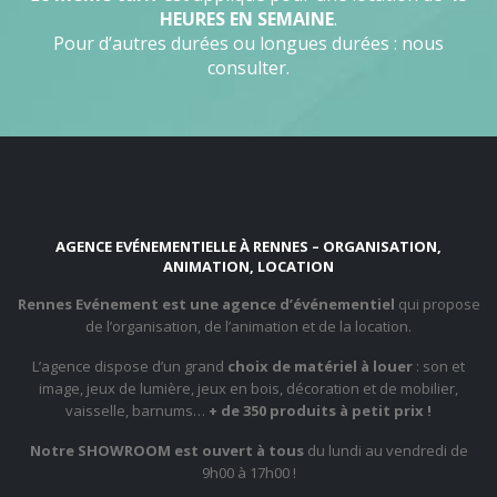
HEURES EN SEMAINE
.
Pour d’autres durées ou longues durées : nous
consulter.
AGENCE EVÉNEMENTIELLE À RENNES – ORGANISATION,
ANIMATION, LOCATION
Rennes Evénement est une agence d’événementiel
qui propose
de l’organisation, de l’animation et de la location.
L’agence dispose d’un grand
choix de matériel à louer
: son et
image, jeux de lumière, jeux en bois, décoration et de mobilier,
vaisselle, barnums…
+ de 350 produits à petit prix !
Notre SHOWROOM est ouvert à tous
du lundi au vendredi de
9h00 à 17h00 !