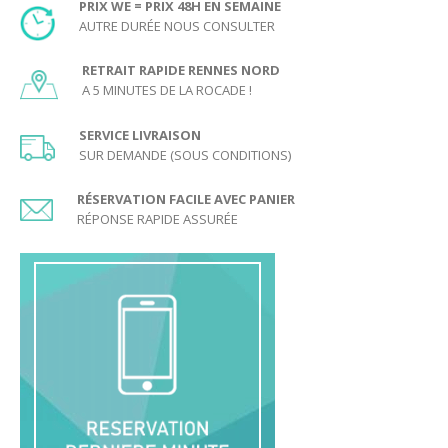
bloquer le palet sous son buteur
PRIX WE = PRIX 48H EN SEMAINE
dépasser avec son buteur la ligne médiane
AUTRE DURÉE NOUS CONSULTER
faire sortir le palet de la surface de jeu
RETRAIT RAPIDE RENNES NORD
Age minimum conseillé pour jouer au Hockey :
A 5 MINUTES DE LA ROCADE !
6 ans.
SERVICE LIVRAISON
SUR DEMANDE (SOUS CONDITIONS)
Voici le PDF imprimable des règles du jeu :
Règles du Hockey
RÉSERVATION FACILE AVEC PANIER
RÉPONSE RAPIDE ASSURÉE