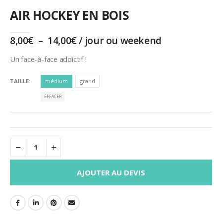
AIR HOCKEY EN BOIS
Plage
8,00
€
–
14,00
€
/ jour ou weekend
de
prix :
Un face-à-face addictif !
8,00€
à
TAILLE
médium
grand
14,00€
EFFACER
AJOUTER AU DEVIS